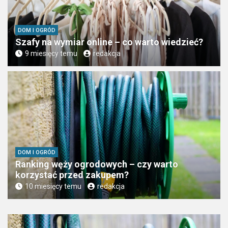
DOM I OGRÓD
Szafy na wymiar online – co warto wiedzieć?
9 miesięcy temu
redakcja
DOM I OGRÓD
Ranking węży ogrodowych – czy warto
korzystać przed zakupem?
10 miesięcy temu
redakcja