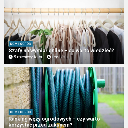
DOM I OGRÓD
Szafy na wymiar online – co warto wiedzieć?
9 miesięcy temu
redakcja
DOM I OGRÓD
Ranking węży ogrodowych – czy warto
korzystać przed zakupem?