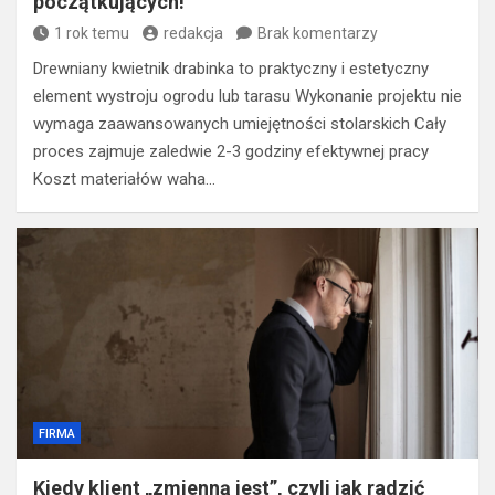
początkujących!
1 rok temu
redakcja
Brak komentarzy
Drewniany kwietnik drabinka to praktyczny i estetyczny
element wystroju ogrodu lub tarasu Wykonanie projektu nie
wymaga zaawansowanych umiejętności stolarskich Cały
proces zajmuje zaledwie 2-3 godziny efektywnej pracy
Koszt materiałów waha…
FIRMA
Kiedy klient „zmienną jest”, czyli jak radzić