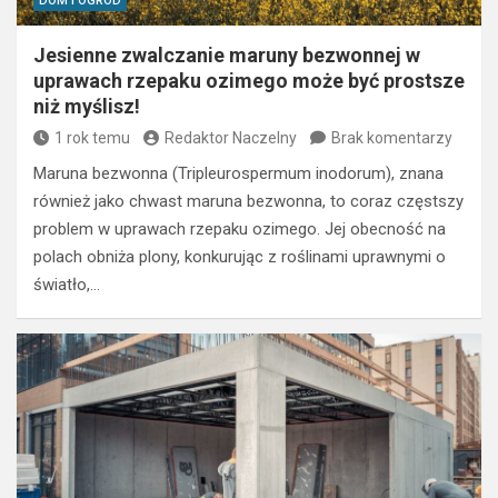
DOM I OGRÓD
Jesienne zwalczanie maruny bezwonnej w
uprawach rzepaku ozimego może być prostsze
niż myślisz!
1 rok temu
Redaktor Naczelny
Brak komentarzy
Maruna bezwonna (Tripleurospermum inodorum), znana
również jako chwast maruna bezwonna, to coraz częstszy
problem w uprawach rzepaku ozimego. Jej obecność na
polach obniża plony, konkurując z roślinami uprawnymi o
światło,…