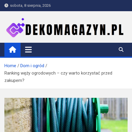
Skip
sobota, 8 sierpnia, 2026
to
content
dekomagazyn.pl
Blog
Home
Dom i ogród
Ranking węży ogrodowych – czy warto korzystać przed
zakupem?