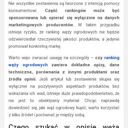
Nie wszystkie zestawienia są tworzone z intencją pomocy
konsumentowi.
Część rankingów może być
sponsorowana lub opierać się wyłącznie na danych
marketingowych producentów.
W takim przypadku
istnieje ryzyko, że ranking węży ogrodowych nie będzie
odzwierciedlał rzeczywistej jakości produktów, a jedynie
promował konkretną markę.
Warto więc zwracać uwagę na szczegóły –
czy
ranking
węży ogrodowych
zawiera dokładne opisy, dane
techniczne, porównania z innymi produktami oraz
źródła opinii.
Jeśli artykuł lub zestawienie skupia się
wyłącznie na pozytywnych aspektach produktów, bez
wskazania ich wad, istnieje duże prawdopodobieństwo, że
nie jest to obiektywny materiał. Chcąc naprawdę
dowiedzieć się, jaki wąż ogrodowy kupić, warto korzystać
z kilku źródeł i porównać je między sobą.
Czego szukać w opisie węża