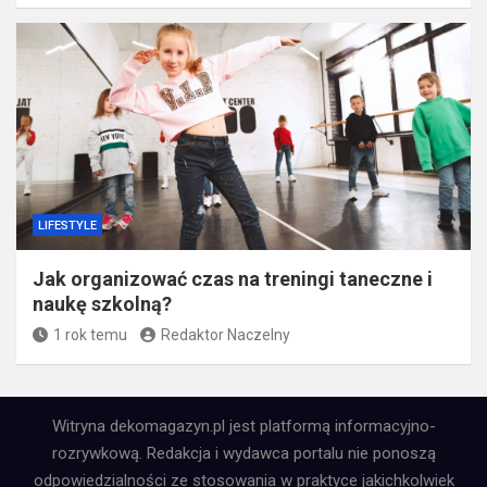
LIFESTYLE
Jak organizować czas na treningi taneczne i
naukę szkolną?
1 rok temu
Redaktor Naczelny
Witryna dekomagazyn.pl jest platformą informacyjno-
rozrywkową. Redakcja i wydawca portalu nie ponoszą
odpowiedzialności ze stosowania w praktyce jakichkolwiek