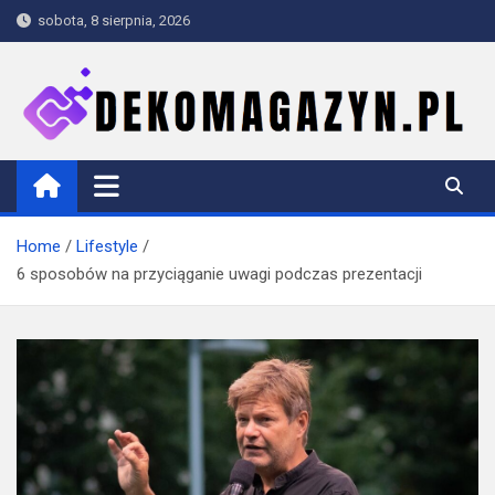
Skip
sobota, 8 sierpnia, 2026
to
content
dekomagazyn.pl
Blog
Home
Lifestyle
6 sposobów na przyciąganie uwagi podczas prezentacji