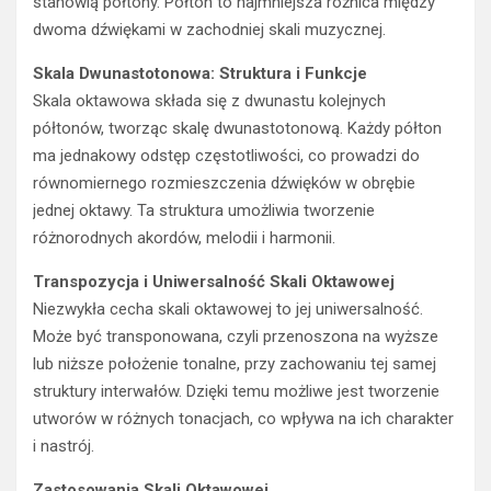
stanowią półtony. Półton to najmniejsza różnica między
dwoma dźwiękami w zachodniej skali muzycznej.
Skala Dwunastotonowa: Struktura i Funkcje
Skala oktawowa składa się z dwunastu kolejnych
półtonów, tworząc skalę dwunastotonową. Każdy półton
ma jednakowy odstęp częstotliwości, co prowadzi do
równomiernego rozmieszczenia dźwięków w obrębie
jednej oktawy. Ta struktura umożliwia tworzenie
różnorodnych akordów, melodii i harmonii.
Transpozycja i Uniwersalność Skali Oktawowej
Niezwykła cecha skali oktawowej to jej uniwersalność.
Może być transponowana, czyli przenoszona na wyższe
lub niższe położenie tonalne, przy zachowaniu tej samej
struktury interwałów. Dzięki temu możliwe jest tworzenie
utworów w różnych tonacjach, co wpływa na ich charakter
i nastrój.
Zastosowania Skali Oktawowej