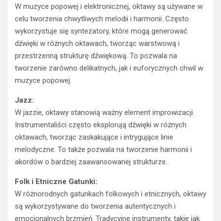
celu tworzenia chwytliwych melodii i harmonii. Często
wykorzystuje się syntezatory, które mogą generować
dźwięki w różnych oktawach, tworząc warstwową i
przestrzenną strukturę dźwiękową. To pozwala na
tworzenie zarówno delikatnych, jak i euforycznych chwil w
muzyce popowej.
Jazz:
W jazzie, oktawy stanowią ważny element improwizacji.
Instrumentaliści często eksplorują dźwięki w różnych
oktawach, tworząc zaskakujące i intrygujące linie
melodyczne. To także pozwala na tworzenie harmonii i
akordów o bardziej zaawansowanej strukturze.
Folk i Etniczne Gatunki:
W różnorodnych gatunkach folkowych i etnicznych, oktawy
są wykorzystywane do tworzenia autentycznych i
emocjonalnych brzmień. Tradycyjne instrumenty, takie jak
skrzypce, lutnie, sitary czy dudy, często operują na