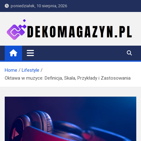
Skip
poniedziałek, 10 sierpnia, 2026
to
content
dekomagazyn.pl
Blog
Home
Lifestyle
Oktawa w muzyce: Definicja, Skala, Przykłady i Zastosowania