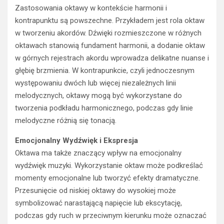
kontrapunktu są powszechne. Przykładem jest rola oktaw
w tworzeniu akordów. Dźwięki rozmieszczone w różnych
oktawach stanowią fundament harmonii, a dodanie oktaw
w górnych rejestrach akordu wprowadza delikatne nuanse i
głębię brzmienia. W kontrapunkcie, czyli jednoczesnym
występowaniu dwóch lub więcej niezależnych linii
melodycznych, oktawy mogą być wykorzystane do
tworzenia podkładu harmonicznego, podczas gdy linie
melodyczne różnią się tonacją.
Emocjonalny Wydźwięk i Ekspresja
Oktawa ma także znaczący wpływ na emocjonalny
wydźwięk muzyki. Wykorzystanie oktaw może podkreślać
momenty emocjonalne lub tworzyć efekty dramatyczne.
Przesunięcie od niskiej oktawy do wysokiej może
symbolizować narastającą napięcie lub ekscytację,
podczas gdy ruch w przeciwnym kierunku może oznaczać
rozluźnienie lub spokojną refleksję. To narzędzie ekspresji
pozwala muzykom komunikować uczucia i nastroje bez