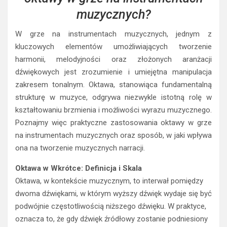
W grze na instrumentach muzycznych, jednym z
kluczowych elementów umożliwiających tworzenie
harmonii, melodyjności oraz złożonych aranżacji
dźwiękowych jest zrozumienie i umiejętna manipulacja
zakresem tonalnym. Oktawa, stanowiąca fundamentalną
strukturę w muzyce, odgrywa niezwykle istotną rolę w
kształtowaniu brzmienia i możliwości wyrazu muzycznego.
Poznajmy więc praktyczne zastosowania oktawy w grze
na instrumentach muzycznych oraz sposób, w jaki wpływa
ona na tworzenie muzycznych narracji.
Oktawa w Wkrótce: Definicja i Skala
Oktawa, w kontekście muzycznym, to interwał pomiędzy
dwoma dźwiękami, w którym wyższy dźwięk wydaje się być
podwójnie częstotliwością niższego dźwięku. W praktyce,
oznacza to, że gdy dźwięk źródłowy zostanie podniesiony
o oktawę, stanie się on dźwiękiem o wyższej tonacji,
zachowując jednak charakterystyczną jakość dźwiękową.