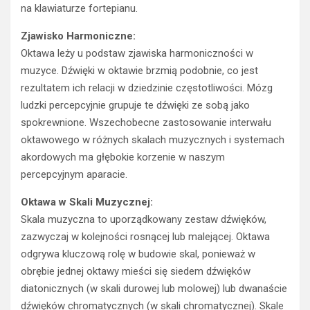
Zjawisko Harmoniczne:
Oktawa leży u podstaw zjawiska harmoniczności w
muzyce. Dźwięki w oktawie brzmią podobnie, co jest
rezultatem ich relacji w dziedzinie częstotliwości. Mózg
ludzki percepcyjnie grupuje te dźwięki ze sobą jako
spokrewnione. Wszechobecne zastosowanie interwału
oktawowego w różnych skalach muzycznych i systemach
akordowych ma głębokie korzenie w naszym
percepcyjnym aparacie.
Oktawa w Skali Muzycznej:
Skala muzyczna to uporządkowany zestaw dźwięków,
zazwyczaj w kolejności rosnącej lub malejącej. Oktawa
odgrywa kluczową rolę w budowie skal, ponieważ w
obrębie jednej oktawy mieści się siedem dźwięków
diatonicznych (w skali durowej lub molowej) lub dwanaście
dźwięków chromatycznych (w skali chromatycznej). Skale
stanowią podstawę melodii i harmonii, a oktawa wewnątrz