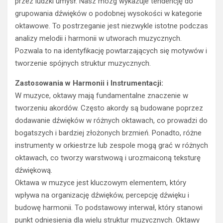
przez ludzki umysł. Nasz mózg wykazuje tendencję do
grupowania dźwięków o podobnej wysokości w kategorie
oktawowe. To postrzeganie jest niezwykle istotne podczas
analizy melodii i harmonii w utworach muzycznych.
Pozwala to na identyfikację powtarzających się motywów i
tworzenie spójnych struktur muzycznych.
Zastosowania w Harmonii i Instrumentacji:
W muzyce, oktawy mają fundamentalne znaczenie w
tworzeniu akordów. Często akordy są budowane poprzez
dodawanie dźwięków w różnych oktawach, co prowadzi do
bogatszych i bardziej złożonych brzmień. Ponadto, różne
instrumenty w orkiestrze lub zespole mogą grać w różnych
oktawach, co tworzy warstwową i urozmaiconą teksturę
dźwiękową.
Oktawa w muzyce jest kluczowym elementem, który
wpływa na organizację dźwięków, percepcję dźwięku i
budowę harmonii. To podstawowy interwał, który stanowi
punkt odniesienia dla wielu struktur muzycznych. Oktawy