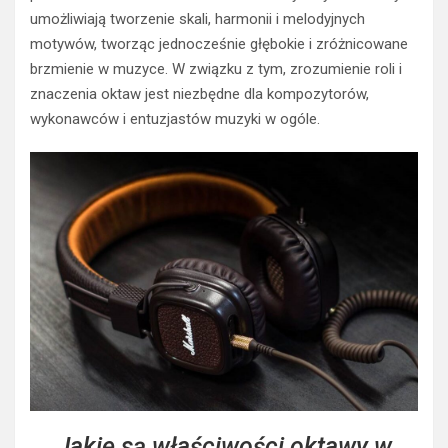
umożliwiają tworzenie skali, harmonii i melodyjnych
motywów, tworząc jednocześnie głębokie i zróżnicowane
brzmienie w muzyce. W związku z tym, zrozumienie roli i
znaczenia oktaw jest niezbędne dla kompozytorów,
wykonawców i entuzjastów muzyki w ogóle.
Jakie są właściwości oktawy w