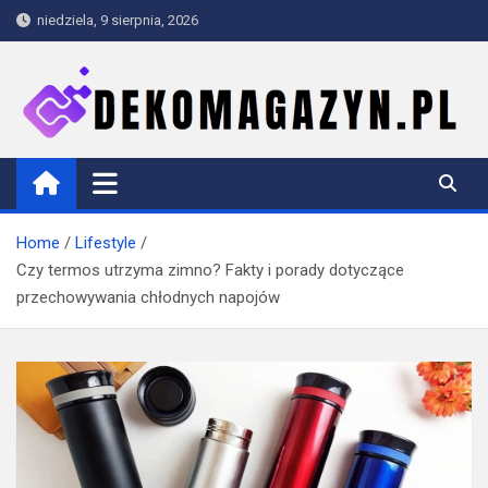
Skip
niedziela, 9 sierpnia, 2026
to
content
dekomagazyn.pl
Blog
Home
Lifestyle
Czy termos utrzyma zimno? Fakty i porady dotyczące
przechowywania chłodnych napojów