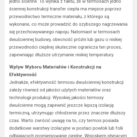
jedno ścienne. To wynika z faktu, że w termosach jedno
ściennej konstrukcji transfer ciepła ma miejsce poprzez
przewodnictwo termiczne materiału, z którego są
wykonane, co może prowadzić do szybszego nagrzewania
się przechowywanego napoju. Natomiast w termosach
dwuściennej budowy, obecność próżni lub gazu o niskiej
przewodności cieplnej skutecznie ogranicza ten proces,
zapewniając dłuższe utrzymanie niskiej temperatury.
Wpływ Wyboru Materiałów i Konstrukcji na
Efektywność
Jednakże, efektywność termosu dwuściennej konstrukcji
zależy również od jakości użytych materiałów oraz
technologii produkcji. Wysokiej jakości termosy
dwuścienne mogą zapewnić jeszcze lepszą izolację
termiczną, utrzymując chłodzenie przez znacznie dłuższy
czas. Warto zwrócić uwagę na to, czy termos posiada
dodatkowe warstwy izolacyjne w postaci powłok lub folii
odbijających promieniowanie cieplne. Wnioskiem płynącym