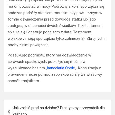
roku należy go spisać lub potwierdzić przez sądem, jeśli
ma on pozostać w mocy. Podróżny z kolei sporządza się
podczas podróży statkiem morskim czy powietrznym w
formie oświadczenia przed dowódcą statku lub jego
zastępcą w obecności dwóch świadków. Taki testament
spisuje się i opatruje podpisem z datą. Testament
wojskowy mogą sporządzić tylko żołnierze Sił Zbrojnych i
osoby z nimi powiązane.
Poszukując podmiotu, który ma doświadczenie w
sprawach spadkowych, posłużyć się można w
wyszukiwarce hasłem „
kancelaria Opole
„. Konsultacja z
prawnikiem może pomóc zaopiekować się we właściwy
sposób majątkiem.
Nawigacja
Jak zrobić prąd na działce? Praktyczny przewodnik dla
wpisu
każdego