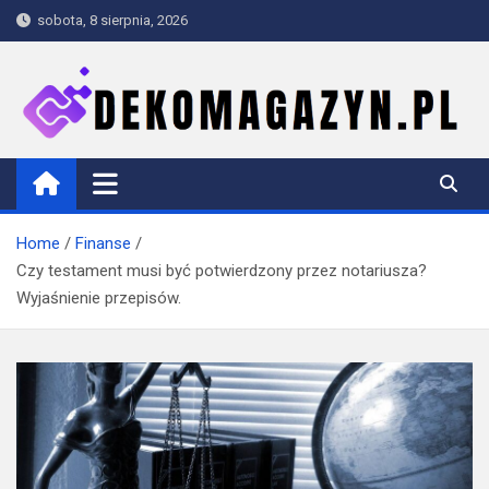
Skip
sobota, 8 sierpnia, 2026
to
content
dekomagazyn.pl
Blog
Home
Finanse
Czy testament musi być potwierdzony przez notariusza?
Wyjaśnienie przepisów.