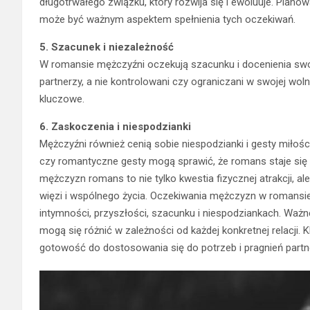
długotrwałego związku, który rozwija się i ewoluuje. Planow
może być ważnym aspektem spełnienia tych oczekiwań.
5. Szacunek i niezależność
W romansie mężczyźni oczekują szacunku i docenienia swoj
partnerzy, a nie kontrolowani czy ograniczani w swojej wol
kluczowe.
6. Zaskoczenia i niespodzianki
Mężczyźni również cenią sobie niespodzianki i gesty miłośc
czy romantyczne gesty mogą sprawić, że romans staje się b
mężczyzn romans to nie tylko kwestia fizycznej atrakcji, 
więzi i wspólnego życia. Oczekiwania mężczyzn w romansie
intymności, przyszłości, szacunku i niespodziankach. Ważne
mogą się różnić w zależności od każdej konkretnej relacji
gotowość do dostosowania się do potrzeb i pragnień partn