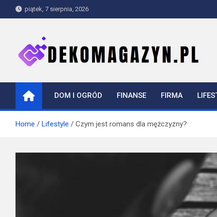
Skip
piątek, 7 sierpnia, 2026
to
content
dekomagazyn.pl
Blog
DOM I OGRÓD
FINANSE
FIRMA
LIFES
Home
Lifestyle
Czym jest romans dla mężczyzny?