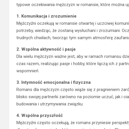
typowe oczekiwania mężczyzn w romansie, które można ują
1. Komunikacja i zrozumienie
Mężczyźni oczekują w romansie otwartej i uczciwej komunika
potrzeby, wiedząc, że zostaną wysłuchani i zrozumiani. Oc
trudnych chwilach, tworząc tym samym atmosferę zaufani
2. Wspólna aktywność i pasje
Dla wielu mężczyzn ważne jest, aby w ramach romansu dzie
czas razem, realizując pasje i hobby, które łączą ich z par
wspomnień.
3. Intymność emocjonalna i fizyczna
Romans dla mężczyzn często wiąże się z pragnieniem zarów
blisko swojej partnerki zarówno na poziomie uczuć, jak i 
budowania i utrzymywania związku.
4. Wspólna przyszłość
Mężczyźni często oczekują, że romans przyniesie perspekt