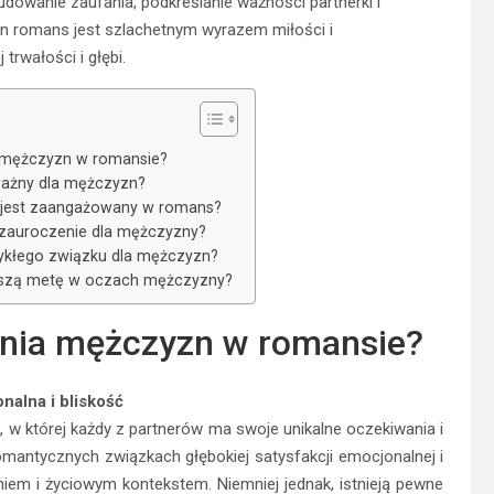
udowanie zaufania, podkreślanie ważności partnerki i
n romans jest szlachetnym wyrazem miłości i
 trwałości i głębi.
 mężczyzn w romansie?
ażny dla mężczyzn?
a jest zaangażowany w romans?
 zauroczenie dla mężczyzny?
ykłego związku dla mężczyzn?
ższą metę w oczach mężczyzny?
ania mężczyzn w romansie?
alna i bliskość
 w której każdy z partnerów ma swoje unikalne oczekiwania i
romantycznych związkach głębokiej satysfakcji emocjonalnej i
iem i życiowym kontekstem. Niemniej jednak, istnieją pewne