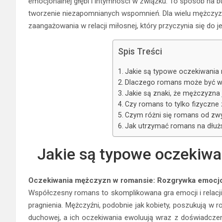
emocjonalnej głębi i intymności w związku. To sposób na b
tworzenie niezapomnianych wspomnień. Dla wielu mężczyz
zaangażowania w relacji miłosnej, który przyczynia się do jej
Spis Treści
Jakie są typowe oczekiwania
Dlaczego romans może być w
Jakie są znaki, że mężczyzn
Czy romans to tylko fizyczne
Czym różni się romans od zw
Jak utrzymać romans na dłu
Jakie są typowe oczekiw
Oczekiwania mężczyzn w romansie: Rozgrywka emocjon
Współczesny romans to skomplikowana gra emocji i relacji,
pragnienia. Mężczyźni, podobnie jak kobiety, poszukują w 
duchowej, a ich oczekiwania ewoluują wraz z doświadczen