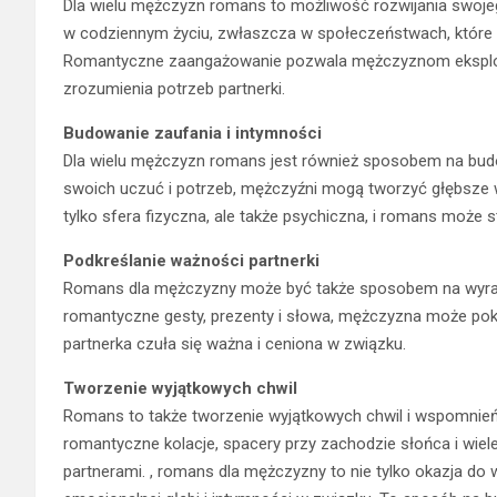
Dla wielu mężczyzn romans to możliwość rozwijania swoje
w codziennym życiu, zwłaszcza w społeczeństwach, które 
Romantyczne zaangażowanie pozwala mężczyznom eksplor
zrozumienia potrzeb partnerki.
Budowanie zaufania i intymności
Dla wielu mężczyzn romans jest również sposobem na budo
swoich uczuć i potrzeb, mężczyźni mogą tworzyć głębsze w
tylko sfera fizyczna, ale także psychiczna, i romans może
Podkreślanie ważności partnerki
Romans dla mężczyzny może być także sposobem na wyrażen
romantyczne gesty, prezenty i słowa, mężczyzna może poka
partnerka czuła się ważna i ceniona w związku.
Tworzenie wyjątkowych chwil
Romans to także tworzenie wyjątkowych chwil i wspomnień,
romantyczne kolacje, spacery przy zachodzie słońca i wie
partnerami. , romans dla mężczyzny to nie tylko okazja do 