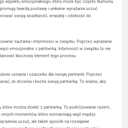
go aspektu emocjonalnego, który może być często tłumiony
promują twardą postawę i unikanie wyrażania uczuć.
ować swoją wrażliwość, empatię i zdolność do
wanie zaufania i intymności w związku. Poprzez wyrażanie
ięzi emocjonalne z partnerką. Intymność w związku to nie
 stanowić kluczowy element tego procesu.
ie uznania i szacunku dla swojej partnerki. Poprzez
zać, że docenia i kocha swoją partnerkę. To ważne, aby
 które można dzielić z partnerką. To podróżowanie razem,
le innych momentów, które wzmacniają więź między
wyrażenia uczuć, ale także sposób na rozwijanie