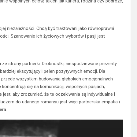
anie wspólnych celów, takich jak kariera, rodzina czy podróże,
ej niezależności. Chcą być traktowani jako równoprawni
ności. Szanowanie ich życiowych wyborów i pasji jest
i ze strony partnerki. Drobnostki, niespodziewane prezenty
ardziej ekscytujący i pełen pozytywnych emocji. Dla
ale przede wszystkim budowania głębokich emocjonalnych
 koncentrują się na komunikacji, wspólnych pasjach,
 jest, aby zrozumieć, że te oczekiwania są indywidualne i
. Kluczem do udanego romansu jest więc partnerska empatia i
era.