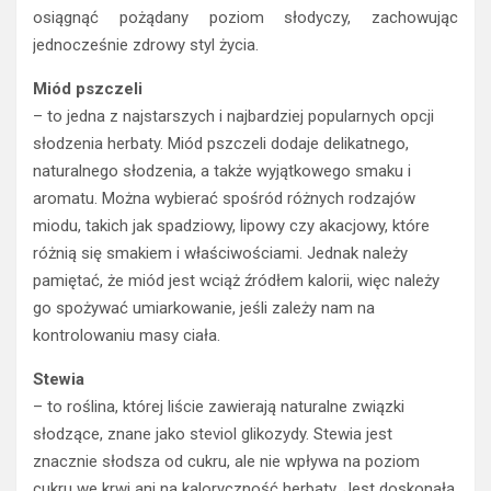
osiągnąć pożądany poziom słodyczy, zachowując
jednocześnie zdrowy styl życia.
Miód pszczeli
– to jedna z najstarszych i najbardziej popularnych opcji
słodzenia herbaty. Miód pszczeli dodaje delikatnego,
naturalnego słodzenia, a także wyjątkowego smaku i
aromatu. Można wybierać spośród różnych rodzajów
miodu, takich jak spadziowy, lipowy czy akacjowy, które
różnią się smakiem i właściwościami. Jednak należy
pamiętać, że miód jest wciąż źródłem kalorii, więc należy
go spożywać umiarkowanie, jeśli zależy nam na
kontrolowaniu masy ciała.
Stewia
– to roślina, której liście zawierają naturalne związki
słodzące, znane jako steviol glikozydy. Stewia jest
znacznie słodsza od cukru, ale nie wpływa na poziom
cukru we krwi ani na kaloryczność herbaty. Jest doskonałą