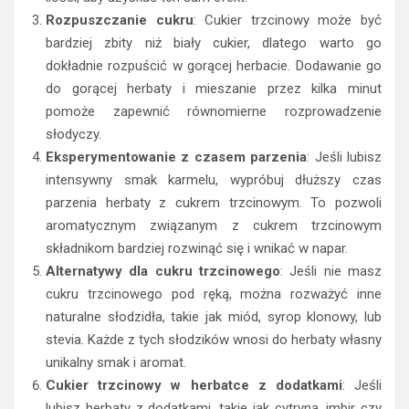
Rozpuszczanie cukru
: Cukier trzcinowy może być
bardziej zbity niż biały cukier, dlatego warto go
dokładnie rozpuścić w gorącej herbacie. Dodawanie go
do gorącej herbaty i mieszanie przez kilka minut
pomoże zapewnić równomierne rozprowadzenie
słodyczy.
Eksperymentowanie z czasem parzenia
: Jeśli lubisz
intensywny smak karmelu, wypróbuj dłuższy czas
parzenia herbaty z cukrem trzcinowym. To pozwoli
aromatycznym związanym z cukrem trzcinowym
składnikom bardziej rozwinąć się i wnikać w napar.
Alternatywy dla cukru trzcinowego
: Jeśli nie masz
cukru trzcinowego pod ręką, można rozważyć inne
naturalne słodzidła, takie jak miód, syrop klonowy, lub
stevia. Każde z tych słodzików wnosi do herbaty własny
unikalny smak i aromat.
Cukier trzcinowy w herbatce z dodatkami
: Jeśli
lubisz herbaty z dodatkami, takie jak cytryna, imbir czy