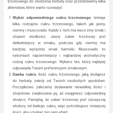
trzcinowego do słodzenia herbaty oraz przedstawimy kilka
alternatyw, które warto rozważyć.
Wybór odpowiedniego cukru trzcinowego
: Istnieje
kilka rodzajów cukru trzcinowego, takich jak jasny,
ciemny i muscovado. Każdy z nich ma nieco inny smak i
stopień słodkości. Jasny cukier trzcinowy jest
delikatniejszy w smaku, podczas gdy ciemny ma
bardziej wyrazisty smak karmelu. Muscovado to
natomiast najciemniejszy i najbardziej aromatyczny
rodzaj cukru trzcinowego. Wybierz ten, który najlepiej
odpowiada Twoim preferencjom smakowym.
Dawka cukru
: Ilość cukru trzcinowego, jaką dodajesz
do herbaty, zależy od Twoich osobistych upodobań.
Początkowo zalecamy dodawanie niewielkiej ilości i
stopniowe zwiększanie jej, aż osiągniesz odpowiednią
słodycz. Pamiętaj, że cukier trzcinowy jest zazwyczaj
słodszy od białego cukru, więc potrzebujesz mniejszej
ilości, aby uzyskać ten sam efekt.