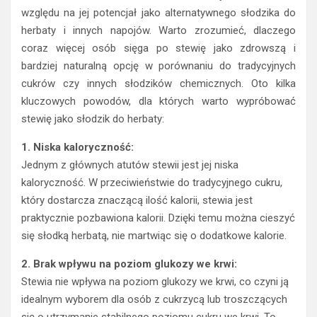
względu na jej potencjał jako alternatywnego słodzika do
herbaty i innych napojów. Warto zrozumieć, dlaczego
coraz więcej osób sięga po stewię jako zdrowszą i
bardziej naturalną opcję w porównaniu do tradycyjnych
cukrów czy innych słodzików chemicznych. Oto kilka
kluczowych powodów, dla których warto wypróbować
stewię jako słodzik do herbaty:
1. Niska kaloryczność:
Jednym z głównych atutów stewii jest jej niska
kaloryczność. W przeciwieństwie do tradycyjnego cukru,
który dostarcza znaczącą ilość kalorii, stewia jest
praktycznie pozbawiona kalorii. Dzięki temu można cieszyć
się słodką herbatą, nie martwiąc się o dodatkowe kalorie.
2. Brak wpływu na poziom glukozy we krwi:
Stewia nie wpływa na poziom glukozy we krwi, co czyni ją
idealnym wyborem dla osób z cukrzycą lub troszczących
się o utrzymanie stabilnego poziomu cukru we krwi. To