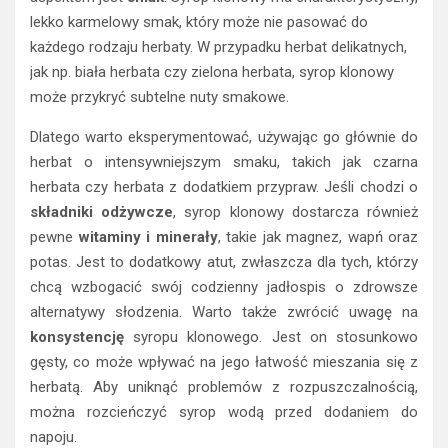
lekko karmelowy smak, który może nie pasować do
każdego rodzaju herbaty. W przypadku herbat delikatnych,
jak np. biała herbata czy zielona herbata, syrop klonowy
może przykryć subtelne nuty smakowe.
Dlatego warto eksperymentować, używając go głównie do
herbat o intensywniejszym smaku, takich jak czarna
herbata czy herbata z dodatkiem przypraw. Jeśli chodzi o
składniki odżywcze
, syrop klonowy dostarcza również
pewne
witaminy i minerały
, takie jak magnez, wapń oraz
potas. Jest to dodatkowy atut, zwłaszcza dla tych, którzy
chcą wzbogacić swój codzienny jadłospis o zdrowsze
alternatywy słodzenia. Warto także zwrócić uwagę na
konsystencję
syropu klonowego. Jest on stosunkowo
gęsty, co może wpływać na jego łatwość mieszania się z
herbatą. Aby uniknąć problemów z rozpuszczalnością,
można rozcieńczyć syrop wodą przed dodaniem do
napoju.