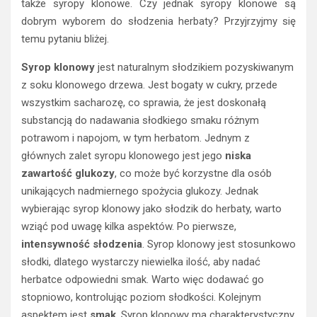
także syropy klonowe. Czy jednak syropy klonowe są
dobrym wyborem do słodzenia herbaty? Przyjrzyjmy się
temu pytaniu bliżej.
Syrop klonowy
jest naturalnym słodzikiem pozyskiwanym
z soku klonowego drzewa. Jest bogaty w cukry, przede
wszystkim sacharozę, co sprawia, że jest doskonałą
substancją do nadawania słodkiego smaku różnym
potrawom i napojom, w tym herbatom. Jednym z
głównych zalet syropu klonowego jest jego
niska
zawartość glukozy
, co może być korzystne dla osób
unikających nadmiernego spożycia glukozy. Jednak
wybierając syrop klonowy jako słodzik do herbaty, warto
wziąć pod uwagę kilka aspektów. Po pierwsze,
intensywność słodzenia
. Syrop klonowy jest stosunkowo
słodki, dlatego wystarczy niewielka ilość, aby nadać
herbatce odpowiedni smak. Warto więc dodawać go
stopniowo, kontrolując poziom słodkości. Kolejnym
aspektem jest
smak
. Syrop klonowy ma charakterystyczny,