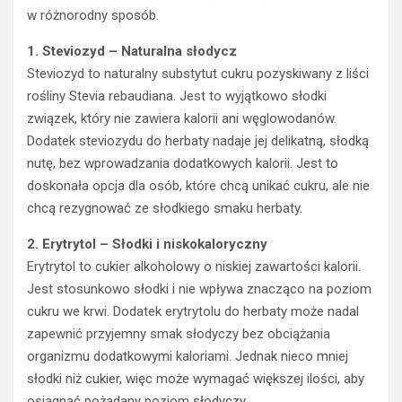
w różnorodny sposób.
1. Steviozyd – Naturalna słodycz
Steviozyd to naturalny substytut cukru pozyskiwany z liści
rośliny Stevia rebaudiana. Jest to wyjątkowo słodki
związek, który nie zawiera kalorii ani węglowodanów.
Dodatek steviozydu do herbaty nadaje jej delikatną, słodką
nutę, bez wprowadzania dodatkowych kalorii. Jest to
doskonała opcja dla osób, które chcą unikać cukru, ale nie
chcą rezygnować ze słodkiego smaku herbaty.
2. Erytrytol – Słodki i niskokaloryczny
Erytrytol to cukier alkoholowy o niskiej zawartości kalorii.
Jest stosunkowo słodki i nie wpływa znacząco na poziom
cukru we krwi. Dodatek erytrytolu do herbaty może nadal
zapewnić przyjemny smak słodyczy bez obciążania
organizmu dodatkowymi kaloriami. Jednak nieco mniej
słodki niż cukier, więc może wymagać większej ilości, aby
osiągnąć pożądany poziom słodyczy.