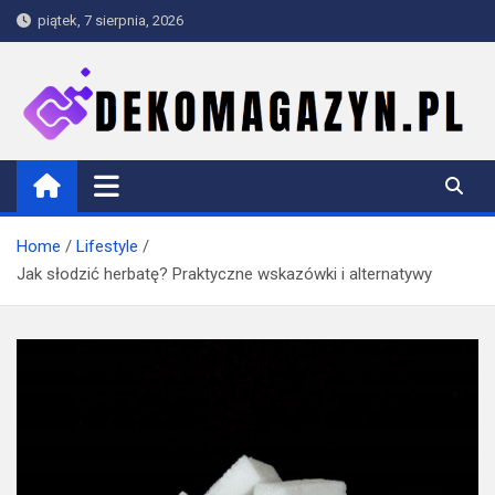
Skip
piątek, 7 sierpnia, 2026
to
content
dekomagazyn.pl
Blog
Home
Lifestyle
Jak słodzić herbatę? Praktyczne wskazówki i alternatywy