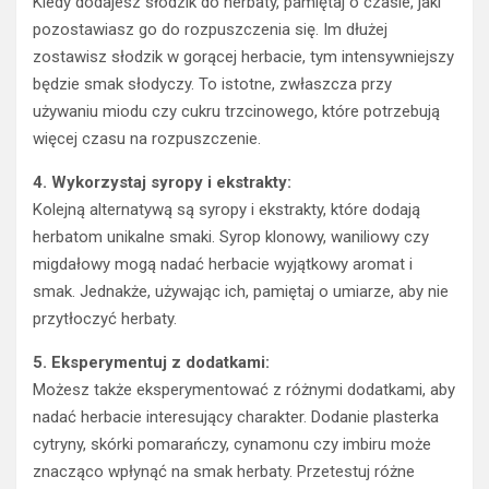
Kiedy dodajesz słodzik do herbaty, pamiętaj o czasie, jaki
pozostawiasz go do rozpuszczenia się. Im dłużej
zostawisz słodzik w gorącej herbacie, tym intensywniejszy
będzie smak słodyczy. To istotne, zwłaszcza przy
używaniu miodu czy cukru trzcinowego, które potrzebują
więcej czasu na rozpuszczenie.
4. Wykorzystaj syropy i ekstrakty:
Kolejną alternatywą są syropy i ekstrakty, które dodają
herbatom unikalne smaki. Syrop klonowy, waniliowy czy
migdałowy mogą nadać herbacie wyjątkowy aromat i
smak. Jednakże, używając ich, pamiętaj o umiarze, aby nie
przytłoczyć herbaty.
5. Eksperymentuj z dodatkami:
Możesz także eksperymentować z różnymi dodatkami, aby
nadać herbacie interesujący charakter. Dodanie plasterka
cytryny, skórki pomarańczy, cynamonu czy imbiru może
znacząco wpłynąć na smak herbaty. Przetestuj różne