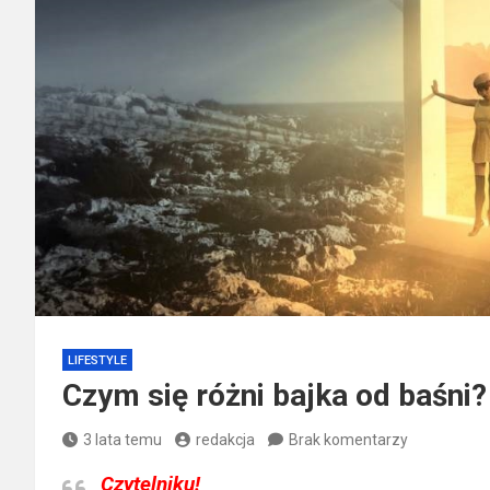
LIFESTYLE
Czym się różni bajka od baśni?
3 lata temu
redakcja
Brak komentarzy
Czytelniku!