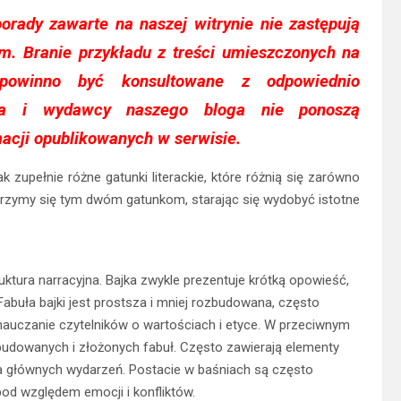
orady zawarte na naszej witrynie nie zastępują
zem. Branie przykładu z treści umieszczonych na
owinno być konsultowane z odpowiednio
kcja i wydawcy naszego bloga nie ponoszą
acji opublikowanych w serwisie.
 zupełnie różne gatunki literackie, które różnią się zarówno
zyjrzymy się tym dwóm gatunkom, starając się wydobyć istotne
uktura narracyjna. Bajka zwykle prezentuje krótką opowieść,
abuła bajki jest prostsza i mniej rozbudowana, często
 nauczanie czytelników o wartościach i etyce. W przeciwnym
zbudowanych i złożonych fabuł. Często zawierają elementy
dla głównych wydarzeń. Postacie w baśniach są często
pod względem emocji i konfliktów.