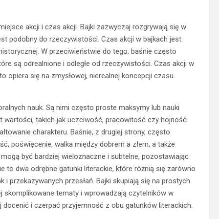
ejsce akcji i czas akcji. Bajki zazwyczaj rozgrywają się w
est podobny do rzeczywistości. Czas akcji w bajkach jest
historycznej. W przeciwieństwie do tego, baśnie często
re są odrealnione i odległe od rzeczywistości. Czas akcji w
to opiera się na zmysłowej, nierealnej koncepcji czasu.
oralnych nauk. Są nimi często proste maksymy lub nauki
 wartości, takich jak uczciwość, pracowitość czy hojność.
ałtowanie charakteru. Baśnie, z drugiej strony, często
łość, poświęcenie, walka między dobrem a złem, a także
 mogą być bardziej wieloznaczne i subtelne, pozostawiając
śnie to dwa odrębne gatunki literackie, które różnią się zarówno
ak i przekazywanych przesłań. Bajki skupiają się na prostych
iej skomplikowane tematy i wprowadzają czytelników w
j docenić i czerpać przyjemność z obu gatunków literackich.