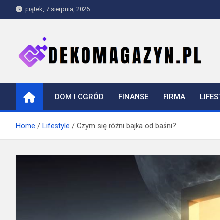
Skip
piątek, 7 sierpnia, 2026
to
content
dekomagazyn.pl
Blog
DOM I OGRÓD
FINANSE
FIRMA
LIFES
Home
Lifestyle
Czym się różni bajka od baśni?