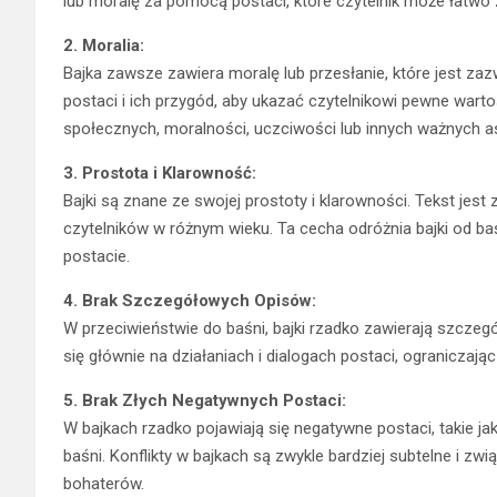
lub moralę za pomocą postaci, które czytelnik może łatwo z
2. Moralia:
Bajka zawsze zawiera moralę lub przesłanie, które jest za
postaci i ich przygód, aby ukazać czytelnikowi pewne wart
społecznych, moralności, uczciwości lub innych ważnych a
3. Prostota i Klarowność:
Bajki są znane ze swojej prostoty i klarowności. Tekst jest
czytelników w różnym wieku. Ta cecha odróżnia bajki od baś
postacie.
4. Brak Szczegółowych Opisów:
W przeciwieństwie do baśni, bajki rzadko zawierają szczegó
się głównie na działaniach i dialogach postaci, ograniczaj
5. Brak Złych Negatywnych Postaci:
W bajkach rzadko pojawiają się negatywne postaci, takie ja
baśni. Konflikty w bajkach są zwykle bardziej subtelne i z
bohaterów.