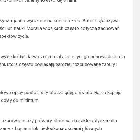
rozumieć i zidentyfikować się z nimi.
zwyczaj jasno wyrażone na końcu tekstu. Autor bajki używa
ości lub nauki. Moralia w bajkach często dotyczą zachowań
spektów życia.
 zwykle krótki i łatwo zrozumiały, co czyni go odpowiednim dla
ni, które często posiadają bardziej rozbudowane fabuły i
łowe opisy postaci czy otaczającego świata. Bajki skupiają
ąc opisy do minimum.
k czarownice czy potwory, które są charakterystyczne dla
wiązane z błędami lub niedoskonałościami głównych