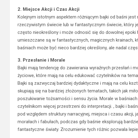
2. Miejsce Akcji i Czas Akcji
Kolejnym istotnym aspektem różniącym bajki od baśni jest mi
rzeczywistym świecie lub w fantastycznym świecie, który j
często nieokreślony i może odnosić się do dowolnej epoki 
umieszczane są w fantastycznych, magicznych krainach, któ
baśniach może być nieco bardziej określony, ale nadal częs
3. Przesłanie i Morale
Bajki mają tendencję do zawierania wyraźnych przesłań i m
życiowe, które mają na celu edukować czytelników na temat
Bajki są zazwyczaj bardziej dydaktyczne i mają na celu kszt
skupiają się na bardziej złożonych tematach, takich jak mi
poszukiwanie tożsamości i sensu życia. Morale w baśniach
czytelnikom więcej przestrzeni do interpretacji. , bajki i ba
pod względem struktury narracyjnej, miejsca i czasu akcji, j
morałach i fabułach, podczas gdy baśnie eksplorują bardz
fantastyczne światy. Zrozumienie tych różnic pozwala lepie