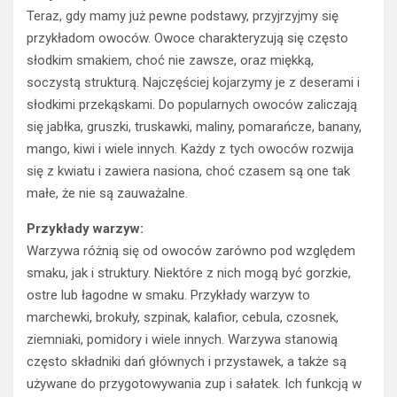
Teraz, gdy mamy już pewne podstawy, przyjrzyjmy się
przykładom owoców. Owoce charakteryzują się często
słodkim smakiem, choć nie zawsze, oraz miękką,
soczystą strukturą. Najczęściej kojarzymy je z deserami i
słodkimi przekąskami. Do popularnych owoców zaliczają
się jabłka, gruszki, truskawki, maliny, pomarańcze, banany,
mango, kiwi i wiele innych. Każdy z tych owoców rozwija
się z kwiatu i zawiera nasiona, choć czasem są one tak
małe, że nie są zauważalne.
Przykłady warzyw:
Warzywa różnią się od owoców zarówno pod względem
smaku, jak i struktury. Niektóre z nich mogą być gorzkie,
ostre lub łagodne w smaku. Przykłady warzyw to
marchewki, brokuły, szpinak, kalafior, cebula, czosnek,
ziemniaki, pomidory i wiele innych. Warzywa stanowią
często składniki dań głównych i przystawek, a także są
używane do przygotowywania zup i sałatek. Ich funkcją w