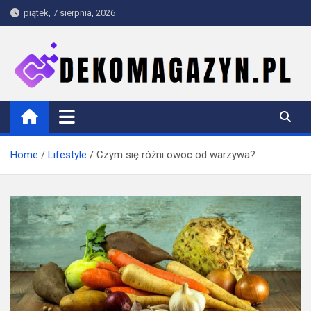
Skip
piątek, 7 sierpnia, 2026
to
content
dekomagazyn.pl
Blog
Home
Lifestyle
Czym się różni owoc od warzywa?