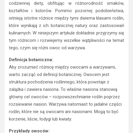
codziennej diety, obfitując w różnorodność smaków,
kształtów i kolorów. Pomimo pozornej podobieństwa,
istnieją istotne różnice między tymi dwiema klasami roślin,
które wynikają z ich botanicznej natury oraz zastosowań
kulinarnych. W niniejszym artykule dokładnie przyjrzymy się
tym różnicom i rozwiejemy wszelkie wątpliwości na temat
tego, czym się różni owoc od warzywa.
Definicja botaniczna:
Aby zrozumieć różnicę między owocami a warzywami,
warto zacząć od definicji botanicznej. Owocem jest
struktura pochodzenia roślinnego, która powstaje z
zalążka i zawiera nasiona. To właśnie nasiona stanowią
główny cel owoców – rozpowszechnianie roślin poprzez
rozsiewanie nasion. Warzywa natomiast to jadalne części
roślin, które nie są owocami ani nasionami. Mogą to być
korzenie, liście, łodygi lub kwiaty.
Przykłady owoców: