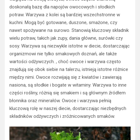
doskonałą bazę dla napojów owocowych i słodkich
potraw. Warzywa z kolei są bardziej wszechstronne w
kuchni. Mogą być gotowane, duszone, smażone, czy
nawet spożywane na surowo. Stanowią kluczowy składnik
wielu potraw, takich jak zupy, dania główne, surówki czy
sosy. Warzywa są niezwykle istotne w diecie, dostarczając
organizmowi nie tylko smakowych doznań, ale także
wartości odżywczych. , choć owoce i warzywa często
znajdują się obok siebie na talerzu, istnieją istotne różnice
między nimi. Owoce rozwijają się z kwiatów i zawierają
nasiona, są słodkie i bogate w witaminy. Warzywa to inne
części rośliny, różnią się smakiem i są głównym źródłem
błonnika oraz minerałów. Owoce i warzywa pełnią
kluczową rolę w naszej diecie, dostarczając niezbędnych
składników odżywczych i zróżnicowanych smaków.