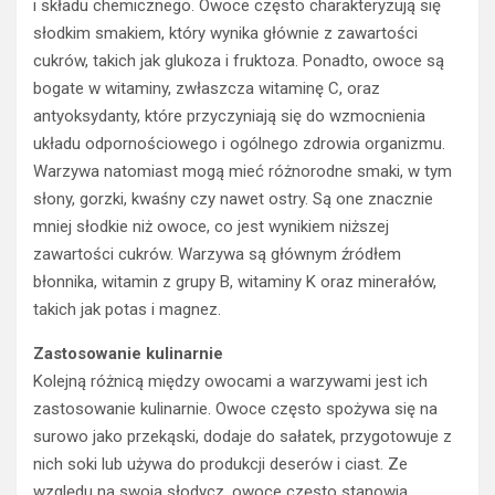
i składu chemicznego. Owoce często charakteryzują się
słodkim smakiem, który wynika głównie z zawartości
cukrów, takich jak glukoza i fruktoza. Ponadto, owoce są
bogate w witaminy, zwłaszcza witaminę C, oraz
antyoksydanty, które przyczyniają się do wzmocnienia
układu odpornościowego i ogólnego zdrowia organizmu.
Warzywa natomiast mogą mieć różnorodne smaki, w tym
słony, gorzki, kwaśny czy nawet ostry. Są one znacznie
mniej słodkie niż owoce, co jest wynikiem niższej
zawartości cukrów. Warzywa są głównym źródłem
błonnika, witamin z grupy B, witaminy K oraz minerałów,
takich jak potas i magnez.
Zastosowanie kulinarnie
Kolejną różnicą między owocami a warzywami jest ich
zastosowanie kulinarnie. Owoce często spożywa się na
surowo jako przekąski, dodaje do sałatek, przygotowuje z
nich soki lub używa do produkcji deserów i ciast. Ze
względu na swoją słodycz, owoce często stanowią