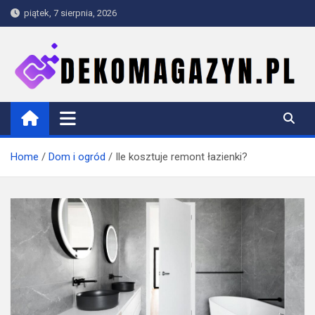
Skip
piątek, 7 sierpnia, 2026
to
content
dekomagazyn.pl
Blog
Home
Dom i ogród
Ile kosztuje remont łazienki?