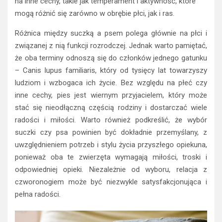
na inne cechy, takie jak temperament i aktywność, które
mogą różnić się zarówno w obrębie płci, jak i ras.
Różnica między suczką a psem polega głównie na płci i
związanej z nią funkcji rozrodczej. Jednak warto pamiętać,
że oba terminy odnoszą się do członków jednego gatunku
– Canis lupus familiaris, który od tysięcy lat towarzyszy
ludziom i wzbogaca ich życie. Bez względu na płeć czy
inne cechy, pies jest wiernym przyjacielem, który może
stać się nieodłączną częścią rodziny i dostarczać wiele
radości i miłości. Warto również podkreślić, że wybór
suczki czy psa powinien być dokładnie przemyślany, z
uwzględnieniem potrzeb i stylu życia przyszłego opiekuna,
ponieważ oba te zwierzęta wymagają miłości, troski i
odpowiedniej opieki. Niezależnie od wyboru, relacja z
czworonogiem może być niezwykle satysfakcjonująca i
pełna radości.