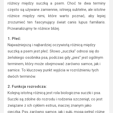
różnicy między suczką a psem. Choć te dwa terminy
często są używane zamiennie, istnieją subtelne, ale istotne
różnice między nimi, które warto poznać, aby lepiej
zrozumieć ten fascynujący świat canis lupus familiaris.
Przeanalizujmy te różnice bliżej.
1. Płeć:
Najważniejszą i najbardziej oczywistą różnicą między
suczką a psem jest płeć. Słowo „suczka” odnosi się do
żeńskiego osobnika psa, podczas gdy „pies” jest ogólnym
terminem, który może obejmować zarówno samce, jak i
samice. To kluczowy punkt wyjścia w rozróżnieniu tych
dwóch terminów.
2. Funkcja rozrodcza:
Kolejną istotną różnicą jest rola biologiczna suczki i psa.
Suczki są zdolne do rozrodu i rodzenia szczeniąt, co jest
związane z ich cyklem estrus, inaczej znanym jako
cieczka. Psy, zarówno samce, jak i suki, mogą pełnić różne