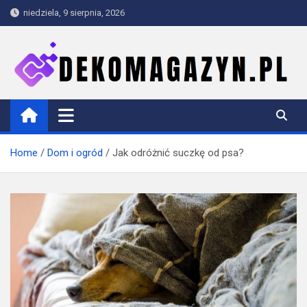
Skip
niedziela, 9 sierpnia, 2026
to
content
dekomagazyn.pl
Blog
Home
Dom i ogród
Jak odróżnić suczkę od psa?