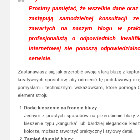
Prosimy pamiętać, że wszelkie dane oraz
zastępują samodzielnej konsultacji ze 
zawartych na naszym blogu w prak
profesjonalistą o odpowiednich kwalif
internetowej nie ponoszą odpowiedzialn
serwisie.
Zastanawiasz się, jak przerobić swoją starą bluzę z kaptur
kreatywnych sposobów, aby odmienić tę podstawową część
pomysłami i technicznymi wskazówkami, które pomogą Ci
element stroju.
Dodaj kieszenie na froncie bluzy
:
Jednym z prostych sposobów na przerobienie bluzy z 
kieszenie typu „kangurka” lub bardziej eleganckie ki
kolorze, możesz stworzyć praktyczny i stylowy detal.
Zamień długość bluzy
: