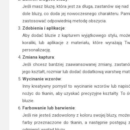
Jeśli masz bluzę, która jest za długa, zastanów się na
dole bluzy, co doda jej nowoczesnego charakteru. Pamię
zastosować odpowiednią metodę obszycia.
Zdobienia i aplikacje
:
Aby dodać bluzie z kapturem wyjątkowego stylu, możes
koraliki, lub aplikacje z materiału, które wyrażają
personalizację.
Zmiana kaptura
:
Jeśli chcesz bardziej zaawansowanej zmiany, zastan
jego kształt, rozmiar lub dodać dodatkową warstwę mate
Wycinanie wzorów
:
Inny kreatywny pomysł to wycinanie wzorów lub napisó
nożyc do tkanin, aby uzyskać precyzyjne kształty. To
bluzie.
Farbowanie lub barwienie
:
Jeśli nie jesteś zadowolony z koloru swojej bluzy, moż
farby przeznaczone do tkanin, a następnie postępuj 
odmienić wygląd bluzy.