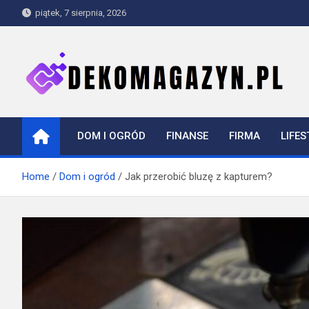
Skip
piątek, 7 sierpnia, 2026
to
content
dekomagazyn.pl
Blog
DOM I OGRÓD
FINANSE
FIRMA
LIFES
Home
Dom i ogród
Jak przerobić bluzę z kapturem?