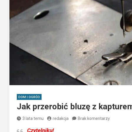
DOM I OGRÓD
Jak przerobić bluzę z kapture
3 lata temu
redakcja
Brak komentarzy
Czytelniku!