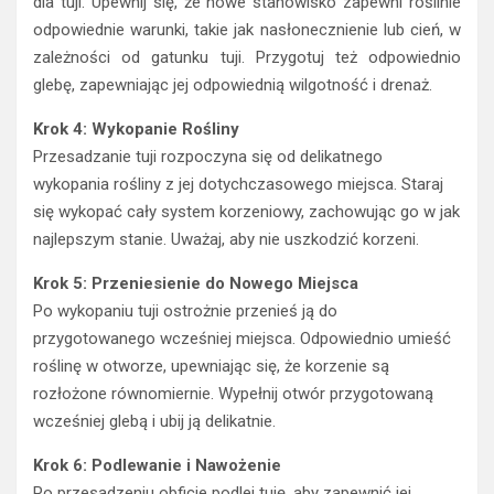
dla tuji. Upewnij się, że nowe stanowisko zapewni roślinie
odpowiednie warunki, takie jak nasłonecznienie lub cień, w
zależności od gatunku tuji. Przygotuj też odpowiednio
glebę, zapewniając jej odpowiednią wilgotność i drenaż.
Krok 4: Wykopanie Rośliny
Przesadzanie tuji rozpoczyna się od delikatnego
wykopania rośliny z jej dotychczasowego miejsca. Staraj
się wykopać cały system korzeniowy, zachowując go w jak
najlepszym stanie. Uważaj, aby nie uszkodzić korzeni.
Krok 5: Przeniesienie do Nowego Miejsca
Po wykopaniu tuji ostrożnie przenieś ją do
przygotowanego wcześniej miejsca. Odpowiednio umieść
roślinę w otworze, upewniając się, że korzenie są
rozłożone równomiernie. Wypełnij otwór przygotowaną
wcześniej glebą i ubij ją delikatnie.
Krok 6: Podlewanie i Nawożenie
Po przesadzeniu obficie podlej tuję, aby zapewnić jej