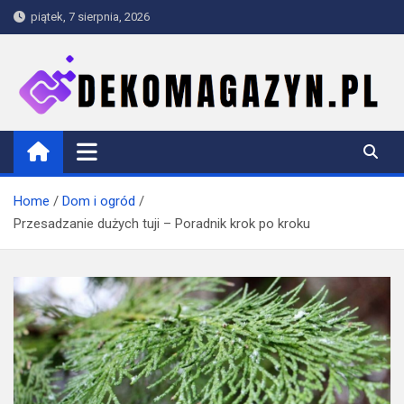
Skip
piątek, 7 sierpnia, 2026
to
content
dekomagazyn.pl
Blog
Home
Dom i ogród
Przesadzanie dużych tuji – Poradnik krok po kroku