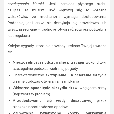
przekręcania klamki.
Jeśli zamiast płynnego ruchu
czujesz, że musisz użyć większej siły, to wyraźna
wskazówka, że mechanizm wymaga dostosowania.
Podobnie, jeśli drzwi nie domykają się prawidłowo lub
wręcz przeciwnie – trudno je otworzyć, również potrzebna
jest regulacja.
Kolejne sygnały, które nie powinny umknąć Twojej uwadze
to:
Nieszczelności i odczuwalne przeciągi
wokół drzwi,
szczególnie podczas wietrznej pogody
Charakterystyczne
skrzypienie lub ocieranie
skrzydła
o ramę podczas otwierania i zamykania
Widoczne
opadnięcie skrzydła drzwi
względem ramy
(najczęstszy problem)
Przedostawanie się wody deszczowej
przez
nieszczelności podczas opadów
Zauważalnie
zwiększone koszty ogrzewania