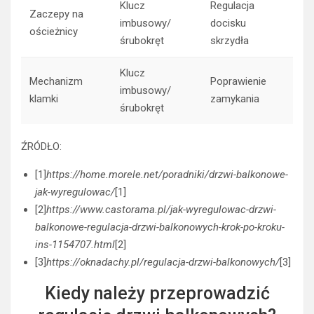
Klucz
Regulacja
Zaczepy na
imbusowy/
docisku
ościeżnicy
śrubokręt
skrzydła
Klucz
Mechanizm
Poprawienie
imbusowy/
klamki
zamykania
śrubokręt
ŹRÓDŁO:
[1]
https://home.morele.net/poradniki/drzwi-balkonowe-
jak-wyregulowac/
[1]
[2]
https://www.castorama.pl/jak-wyregulowac-drzwi-
balkonowe-regulacja-drzwi-balkonowych-krok-po-kroku-
ins-1154707.html
[2]
[3]
https://oknadachy.pl/regulacja-drzwi-balkonowych/
[3]
Kiedy należy przeprowadzić