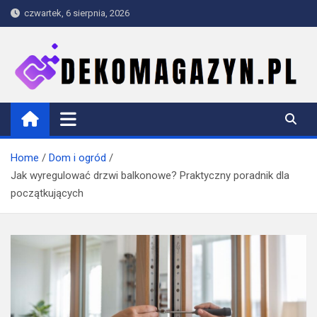
Skip
czwartek, 6 sierpnia, 2026
to
content
dekomagazyn.pl
Blog
Home
Dom i ogród
Jak wyregulować drzwi balkonowe? Praktyczny poradnik dla
początkujących