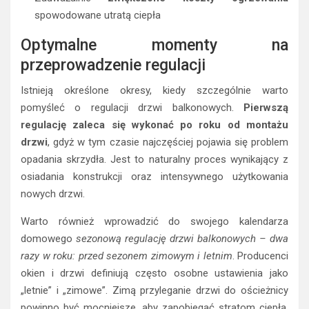
spowodowane utratą ciepła
Optymalne momenty na
przeprowadzenie regulacji
Istnieją określone okresy, kiedy szczególnie warto
pomyśleć o regulacji drzwi balkonowych.
Pierwszą
regulację zaleca się wykonać po roku od montażu
drzwi
, gdyż w tym czasie najczęściej pojawia się problem
opadania skrzydła. Jest to naturalny proces wynikający z
osiadania konstrukcji oraz intensywnego użytkowania
nowych drzwi.
Warto również wprowadzić do swojego kalendarza
domowego
sezonową regulację drzwi balkonowych – dwa
razy w roku: przed sezonem zimowym i letnim
. Producenci
okien i drzwi definiują często osobne ustawienia jako
„letnie” i „zimowe”. Zimą przyleganie drzwi do ościeżnicy
powinno być mocniejsze, aby zapobiegać stratom ciepła,