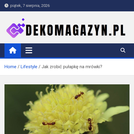
Skip
piątek, 7 sierpnia, 2026
to
content
dekomagazyn.pl
Blog
Home
Lifestyle
Jak zrobić pułapkę na mrówki?