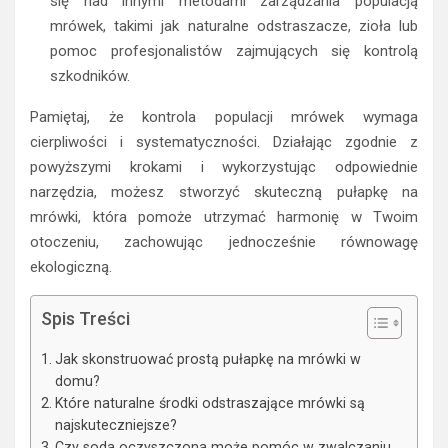
się nad innymi metodami zarządzania populacją
mrówek, takimi jak naturalne odstraszacze, zioła lub
pomoc profesjonalistów zajmujących się kontrolą
szkodników.
Pamiętaj, że kontrola populacji mrówek wymaga
cierpliwości i systematyczności. Działając zgodnie z
powyższymi krokami i wykorzystując odpowiednie
narzędzia, możesz stworzyć skuteczną pułapkę na
mrówki, która pomoże utrzymać harmonię w Twoim
otoczeniu, zachowując jednocześnie równowagę
ekologiczną.
Spis Treści
Jak skonstruować prostą pułapkę na mrówki w
domu?
Które naturalne środki odstraszające mrówki są
najskuteczniejsze?
Czy soda oczyszczona może pomóc w zwalczaniu