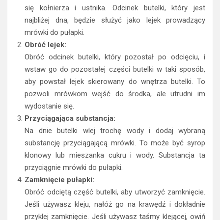
się kołnierza i ustnika. Odcinek butelki, który jest
najbliżej dna, będzie służyć jako lejek prowadzący
mrówki do pułapki.
Obróć lejek:
Obróć odcinek butelki, który pozostał po odcięciu, i
wstaw go do pozostałej części butelki w taki sposób,
aby powstał lejek skierowany do wnętrza butelki. To
pozwoli mrówkom wejść do środka, ale utrudni im
wydostanie się.
Przyciągająca substancja:
Na dnie butelki wlej trochę wody i dodaj wybraną
substancję przyciągającą mrówki. To może być syrop
klonowy lub mieszanka cukru i wody. Substancja ta
przyciągnie mrówki do pułapki.
Zamknięcie pułapki:
Obróć odciętą część butelki, aby utworzyć zamknięcie.
Jeśli używasz kleju, nałóż go na krawędź i dokładnie
przyklej zamknięcie. Jeśli używasz taśmy klejącej, owiń