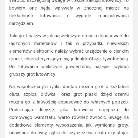
zwrócić szczególną uwagę w trakcie zakupu lutownicy. To
bowiem one będą wpływały w znacznej mierze na
dokładność lutowania i wygodę manipulowania
narzędziem.
Taki grot należy w jak największym stopniu dopasować do
łączonych materiałów. I tak w przypadku niewielkich
elementów elektroniki należy wybrać urządzenie o cienkim
grocie, charakteryzującym się jednak krótszą żywotnością.
Do lutowania większych powierzchni, najlepiej wybrać
grubszy grot lutownicy.
Na współczesnym rynku dostać można grot o kształcie
dłuta, szpica, ołówka oraz grot płaski, dzięki czemu
można go z łatwością dopasować do własnych potrzeb.
Podejmując decyzję, jaka lutownica najlepsza do
domowego warsztatu, warto również zwrócić uwagę na
dodatkowe elementy wyposażenia, jak wymienne groty,
odsysacz do cyny, gąbki do czyszczenia grotu czy stojak