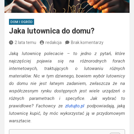
DOM I OGRÓD
Jaka lutownica do domu?
2 lata temu
redakcja
Brak komentarzy
Jaką lutownicę polecacie – to jedno z pytań, które
najczęściej pojawia się na różnorodnych forach
internetowych, traktujących o lutowaniu różnych
materiałów. Nic w tym dziwnego, bowiem wybór lutownicy
do domu nie jest łatwym zadaniem, zwłaszcza że na
współczesnym rynku dostępnych jest wiele urządzeń o
różnych parametrach i specyfice. Jak wybrać to
prawidłowe? Fachowcy ze
zlutujto.pl
podpowiadają, jaką
lutownicę kupić, by móc wykorzystać ją w przydomowym
warsztacie.