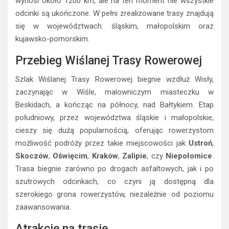
wynosi około 1200 km, ale na ten moment nie wszystkie
odcinki są ukończone. W pełni zrealizowane trasy znajdują
się w województwach: śląskim, małopolskim oraz
kujawsko-pomorskim.
Przebieg Wiślanej Trasy Rowerowej
Szlak Wiślanej Trasy Rowerowej biegnie wzdłuż Wisły,
zaczynając w Wiśle, malowniczym miasteczku w
Beskidach, a kończąc na północy, nad Bałtykiem. Etap
południowy, przez województwa śląskie i małopolskie,
cieszy się dużą popularnością, oferując rowerzystom
możliwość podróży przez takie miejscowości jak
Ustroń
,
Skoczów
,
Oświęcim
,
Kraków
,
Zalipie
, czy
Niepołomice
.
Trasa biegnie zarówno po drogach asfaltowych, jak i po
szutrowych odcinkach, co czyni ją dostępną dla
szerokiego grona rowerzystów, niezależnie od poziomu
zaawansowania.
Atrakcje na trasie