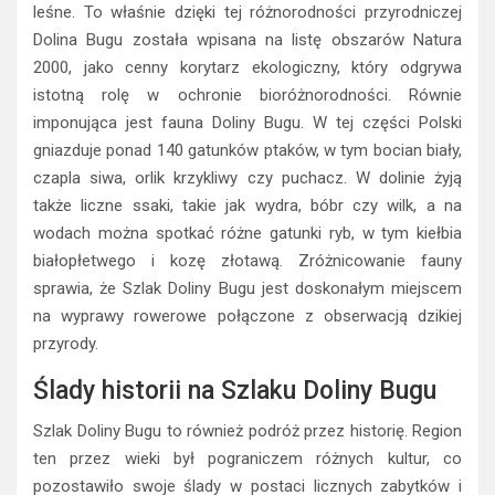
leśne. To właśnie dzięki tej różnorodności przyrodniczej
Dolina Bugu została wpisana na listę obszarów Natura
2000, jako cenny korytarz ekologiczny, który odgrywa
istotną rolę w ochronie bioróżnorodności. Równie
imponująca jest fauna Doliny Bugu. W tej części Polski
gniazduje ponad 140 gatunków ptaków, w tym bocian biały,
czapla siwa, orlik krzykliwy czy puchacz. W dolinie żyją
także liczne ssaki, takie jak wydra, bóbr czy wilk, a na
wodach można spotkać różne gatunki ryb, w tym kiełbia
białopłetwego i kozę złotawą. Zróżnicowanie fauny
sprawia, że Szlak Doliny Bugu jest doskonałym miejscem
na wyprawy rowerowe połączone z obserwacją dzikiej
przyrody.
Ślady historii na Szlaku Doliny Bugu
Szlak Doliny Bugu to również podróż przez historię. Region
ten przez wieki był pograniczem różnych kultur, co
pozostawiło swoje ślady w postaci licznych zabytków i