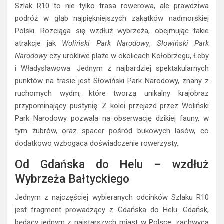
Szlak R10 to nie tylko trasa rowerowa, ale prawdziwa
podróż w głąb najpiękniejszych zakątków nadmorskiej
Polski. Rozciąga się wzdłuż wybrzeża, obejmując takie
atrakcje jak
Woliński Park Narodowy
,
Słowiński Park
Narodowy
czy urokliwe plaże w okolicach Kołobrzegu, Łeby
i Władysławowa. Jednym z najbardziej spektakularnych
punktów na trasie jest Słowiński Park Narodowy, znany z
ruchomych wydm, które tworzą unikalny krajobraz
przypominający pustynię. Z kolei przejazd przez Woliński
Park Narodowy pozwala na obserwację dzikiej fauny, w
tym żubrów, oraz spacer pośród bukowych lasów, co
dodatkowo wzbogaca doświadczenie rowerzysty.
Od Gdańska do Helu – wzdłuż
Wybrzeża Bałtyckiego
Jednym z najczęściej wybieranych odcinków Szlaku R10
jest fragment prowadzący z Gdańska do Helu. Gdańsk,
będący jednym z najstarszych miast w Polsce, zachwyca