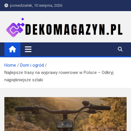
Skip
poniedziałek, 10 sierpnia, 2026
to
content
dekomagazyn.pl
Blog
Home
Dom i ogród
Najlepsze trasy na wyprawy rowerowe w Polsce – Odkryj
najpiękniejsze szlaki