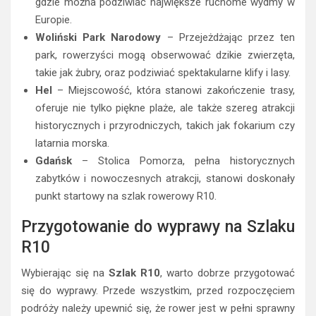
gdzie można podziwiać największe ruchome wydmy w
Europie.
Woliński Park Narodowy
– Przejeżdżając przez ten
park, rowerzyści mogą obserwować dzikie zwierzęta,
takie jak żubry, oraz podziwiać spektakularne klify i lasy.
Hel
– Miejscowość, która stanowi zakończenie trasy,
oferuje nie tylko piękne plaże, ale także szereg atrakcji
historycznych i przyrodniczych, takich jak fokarium czy
latarnia morska.
Gdańsk
– Stolica Pomorza, pełna historycznych
zabytków i nowoczesnych atrakcji, stanowi doskonały
punkt startowy na szlak rowerowy R10.
Przygotowanie do wyprawy na Szlaku
R10
Wybierając się na
Szlak R10
, warto dobrze przygotować
się do wyprawy. Przede wszystkim, przed rozpoczęciem
podróży należy upewnić się, że rower jest w pełni sprawny