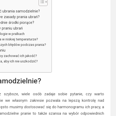
ć ubrania samodzielnie?
e zasady prania ubrań?
dnie środki piorące?
w praniu ubrań
ogie w pralkach
ia w niskiej temperaturze?
tszych błędów podczas prania?
aniu
 by zachować ich jakość?
a, aby ich nie uszkodzić?
amodzielnie?
z szybsze, wiele osób zadaje sobie pytanie, czy warto
nie we własnym zakresie pozwala na lepszą kontrolę nad
 często musimy
dostosować
się do harmonogramu ich pracy, a
amodzielne pranie to także szansa na wybór odpowiednich