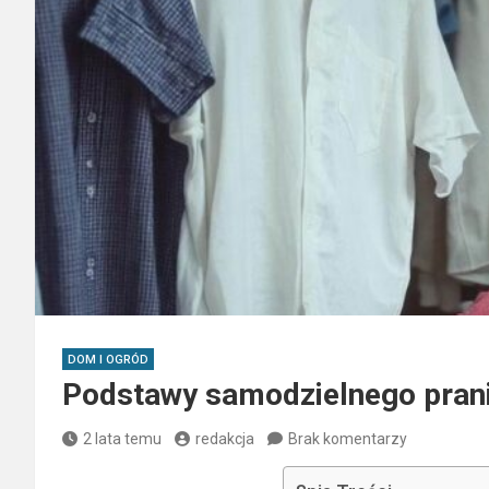
DOM I OGRÓD
Podstawy samodzielnego pran
2 lata temu
redakcja
Brak komentarzy