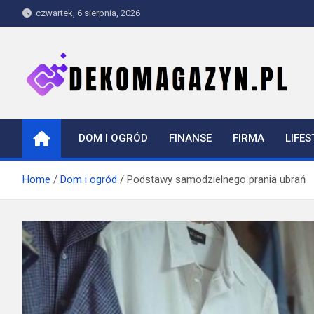
Skip
czwartek, 6 sierpnia, 2026
to
content
dekomagazyn.pl
Blog
DOM I OGRÓD
FINANSE
FIRMA
LIFES
Home
Dom i ogród
Podstawy samodzielnego prania ubrań