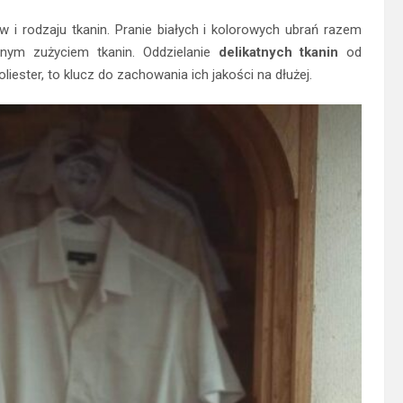
 i rodzaju tkanin. Pranie białych i kolorowych ubrań razem
nym zużyciem tkanin. Oddzielanie
delikatnych tkanin
od
liester, to klucz do zachowania ich jakości na dłużej.