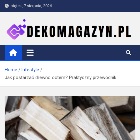
Skip
piątek, 7 sierpnia, 2026
to
content
dekomagazyn.pl
Blog
Home
Lifestyle
Jak postarzać drewno octem? Praktyczny przewodnik