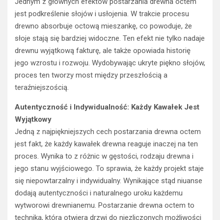
Jednym z głównych efektów postarzania drewna octem
jest podkreślenie słojów i usłojenia. W trakcie procesu
drewno absorbuje octową mieszankę, co powoduje, że
słoje stają się bardziej widoczne. Ten efekt nie tylko nadaje
drewnu wyjątkową fakturę, ale także opowiada historię
jego wzrostu i rozwoju. Wydobywając ukryte piękno słojów,
proces ten tworzy most między przeszłością a
teraźniejszością.
Autentyczność i Indywidualność: Każdy Kawałek Jest
Wyjątkowy
Jedną z najpiękniejszych cech postarzania drewna octem
jest fakt, że każdy kawałek drewna reaguje inaczej na ten
proces. Wynika to z różnic w gęstości, rodzaju drewna i
jego stanu wyjściowego. To sprawia, że każdy projekt staje
się niepowtarzalny i indywidualny. Wynikające stąd niuanse
dodają autentyczności i naturalnego uroku każdemu
wytworowi drewnianemu. Postarzanie drewna octem to
technika, która otwiera drzwi do niezliczonych możliwości