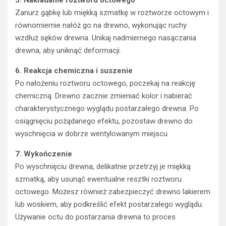
5. Nakładanie roztworu octowego
Zanurz gąbkę lub miękką szmatkę w roztworze octowym i
równomiernie nałóż go na drewno, wykonując ruchy
wzdłuż sęków drewna. Unikaj nadmiernego nasączania
drewna, aby uniknąć deformacji.
6. Reakcja chemiczna i suszenie
Po nałożeniu roztworu octowego, poczekaj na reakcję
chemiczną. Drewno zacznie zmieniać kolor i nabierać
charakterystycznego wyglądu postarzałego drewna. Po
osiągnięciu pożądanego efektu, pozostaw drewno do
wyschnięcia w dobrze wentylowanym miejscu.
7. Wykończenie
Po wyschnięciu drewna, delikatnie przetrzyj je miękką
szmatką, aby usunąć ewentualne resztki roztworu
octowego. Możesz również zabezpieczyć drewno lakierem
lub woskiem, aby podkreślić efekt postarzałego wyglądu.
Używanie octu do postarzania drewna to proces