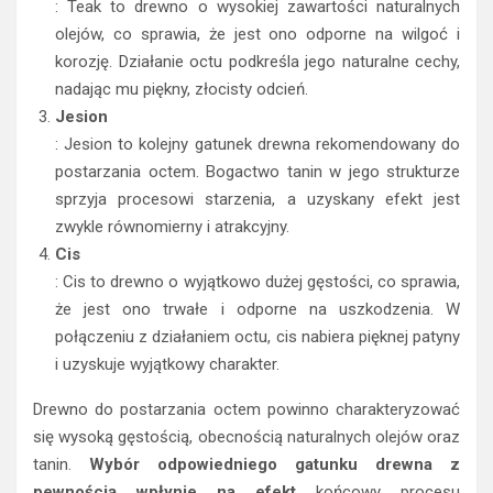
: Teak to drewno o wysokiej zawartości naturalnych
olejów, co sprawia, że jest ono odporne na wilgoć i
korozję. Działanie octu podkreśla jego naturalne cechy,
nadając mu piękny, złocisty odcień.
Jesion
: Jesion to kolejny gatunek drewna rekomendowany do
postarzania octem. Bogactwo tanin w jego strukturze
sprzyja procesowi starzenia, a uzyskany efekt jest
zwykle równomierny i atrakcyjny.
Cis
: Cis to drewno o wyjątkowo dużej gęstości, co sprawia,
że jest ono trwałe i odporne na uszkodzenia. W
połączeniu z działaniem octu, cis nabiera pięknej patyny
i uzyskuje wyjątkowy charakter.
Drewno do postarzania octem powinno charakteryzować
się wysoką gęstością, obecnością naturalnych olejów oraz
tanin.
Wybór odpowiedniego gatunku drewna z
pewnością wpłynie na efekt
końcowy procesu