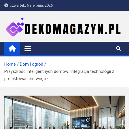
Skip
czwartek, 6 sierpnia, 2026
to
content
dekomagazyn.pl
Blog
Home
Dom i ogród
Przyszłość inteligentnych domów: Integracja technologii z
projektowaniem wnętrz