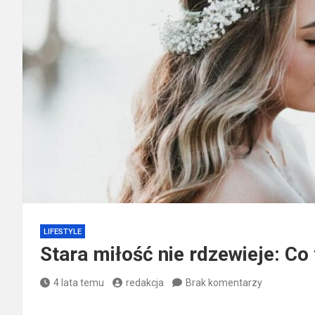
LIFESTYLE
Stara miłość nie rdzewieje: Co
4 lata temu
redakcja
Brak komentarzy