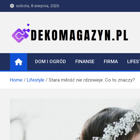
Skip
sobota, 8 sierpnia, 2026
to
content
dekomagazyn.pl
Blog
DOM I OGRÓD
FINANSE
FIRMA
LIFES
Home
Lifestyle
Stara miłość nie rdzewieje: Co to znaczy?