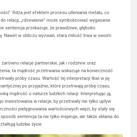
łości”. Rdza jest efektem procesu utleniania metalu, co
iu do relacji, „rdzewienie” może symbolizować wygasanie
e sentencja przekazuje, że prawdziwe, głęboko
ty. Nawet w obliczu wyzwań, stara miłość trwa w swoim
 zarówno relacje partnerskie, jak i rodzinne oraz
czenia, ta mądrość przetrwania wskazuje na konieczność
rwały próby czasu. Wartość tej interpretacji tkwi w jej
ntycznej po przyjaźnie, które przetrwają próbę czasu.
ką mądrość o naturze ludzkich relacji. Interpretując ją,
 inwestowania w relacje, by przetrwały nie tylko upływ
ieczności pielęgnowania wartościowych więzi, by stały się
sposób sentencja ta nie tylko inspiruje, ale także skłania do
ałtują ludzkie życie.