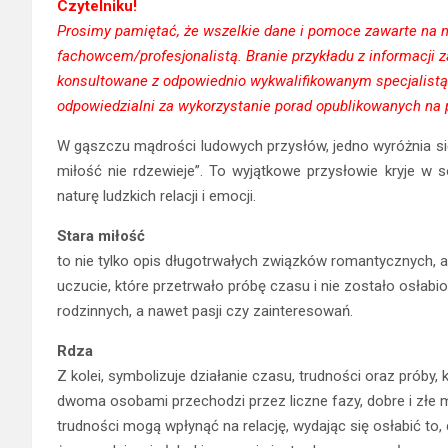
Czytelniku!
Prosimy pamiętać, że wszelkie dane i pomoce zawarte na na
fachowcem/profesjonalistą. Branie przykładu z informacji
konsultowane z odpowiednio wykwalifikowanym specjalistą
odpowiedzialni za wykorzystanie porad opublikowanych na p
W gąszczu mądrości ludowych przysłów, jedno wyróżnia si
miłość nie rdzewieje”. To wyjątkowe przysłowie kryje w s
naturę ludzkich relacji i emocji.
Stara miłość
to nie tylko opis długotrwałych związków romantycznych, al
uczucie, które przetrwało próbę czasu i nie zostało osłabion
rodzinnych, a nawet pasji czy zainteresowań.
Rdza
Z kolei, symbolizuje działanie czasu, trudności oraz próby, 
dwoma osobami przechodzi przez liczne fazy, dobre i złe m
trudności mogą wpłynąć na relację, wydając się osłabić to, co