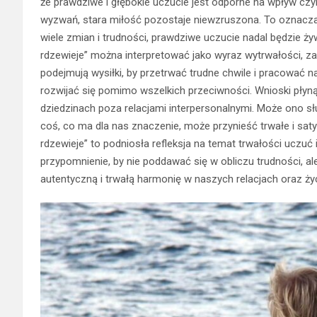
że prawdziwe i głębokie uczucie jest odporne na wpływ czy
wyzwań, stara miłość pozostaje niewzruszona. To oznacza, ż
wiele zmian i trudności, prawdziwe uczucie nadal będzie ży
rdzewieje” można interpretować jako wyraz wytrwałości, z
podejmują wysiłki, by przetrwać trudne chwile i pracować
rozwijać się pomimo wszelkich przeciwności. Wnioski płyn
dziedzinach poza relacjami interpersonalnymi. Może ono sł
coś, co ma dla nas znaczenie, może przynieść trwałe i saty
rdzewieje” to podniosła refleksja na temat trwałości uczuć i
przypomnienie, by nie poddawać się w obliczu trudności, 
autentyczną i trwałą harmonię w naszych relacjach oraz życ