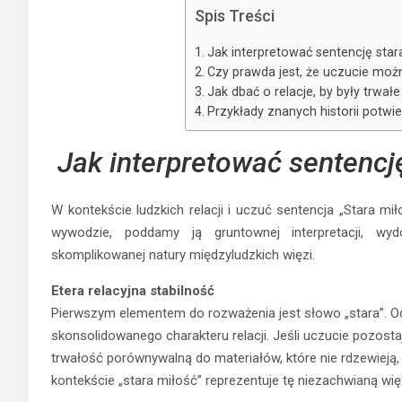
Spis Treści
Jak interpretować sentencję star
Czy prawda jest, że uczucie moż
Jak dbać o relacje, by były trwał
Przykłady znanych historii potwie
Jak interpretować sentencję
W kontekście ludzkich relacji i uczuć sentencja „Stara mi
wywodzie, poddamy ją gruntownej interpretacji, wy
skomplikowanej natury międzyludzkich więzi.
Etera relacyjna stabilność
Pierwszym elementem do rozważenia jest słowo „stara”. Odn
skonsolidowanego charakteru relacji. Jeśli uczucie pozost
trwałość porównywalną do materiałów, które nie rdzewieją,
kontekście „stara miłość” reprezentuje tę niezachwianą więź