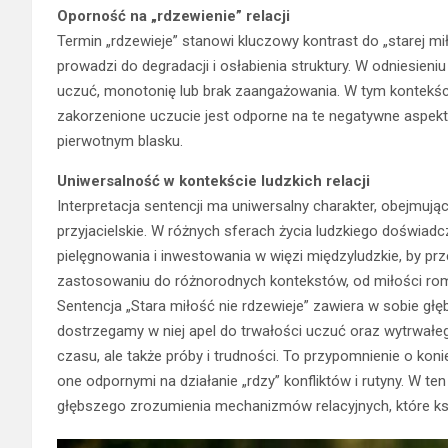
Oporność na „rdzewienie” relacji
Termin „rdzewieje” stanowi kluczowy kontrast do „starej mi
prowadzi do degradacji i osłabienia struktury. W odniesien
uczuć, monotonię lub brak zaangażowania. W tym kontekści
zakorzenione uczucie jest odporne na te negatywne aspek
pierwotnym blasku.
Uniwersalność w kontekście ludzkich relacji
Interpretacja sentencji ma uniwersalny charakter, obejmując
przyjacielskie. W różnych sferach życia ludzkiego doświad
pielęgnowania i inwestowania w więzi międzyludzkie, by przet
zastosowaniu do różnorodnych kontekstów, od miłości roma
Sentencja „Stara miłość nie rdzewieje” zawiera w sobie głębo
dostrzegamy w niej apel do trwałości uczuć oraz wytrwałego
czasu, ale także próby i trudności. To przypomnienie o kon
one odpornymi na działanie „rdzy” konfliktów i rutyny. W ten 
głębszego zrozumienia mechanizmów relacyjnych, które kszt