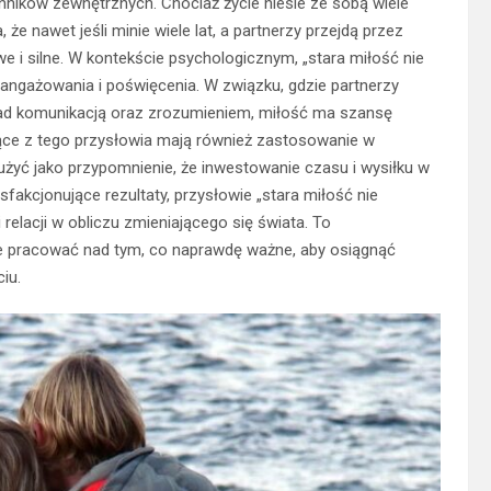
nników zewnętrznych. Chociaż życie niesie ze sobą wiele
e nawet jeśli minie wiele lat, a partnerzy przejdą przez
we i silne. W kontekście psychologicznym, „stara miłość nie
aangażowania i poświęcenia. W związku, gdzie partnerzy
 nad komunikacją oraz zrozumieniem, miłość ma szansę
ące z tego przysłowia mają również zastosowanie w
użyć jako przypomnienie, że inwestowanie czasu i wysiłku w
sfakcjonujące rezultaty, przysłowie „stara miłość nie
 relacji w obliczu zmieniającego się świata. To
ale pracować nad tym, co naprawdę ważne, aby osiągnąć
iu.