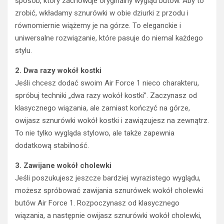
sposób, który zachowuje oryginalny wygląd butów. Aby to
zrobić, wkładamy sznurówki w obie dziurki z przodu i
równomiernie wiążemy je na górze. To eleganckie i
uniwersalne rozwiązanie, które pasuje do niemal każdego
stylu.
2. Dwa razy wokół kostki
Jeśli chcesz dodać swoim Air Force 1 nieco charakteru,
spróbuj techniki „dwa razy wokół kostki”. Zaczynasz od
klasycznego wiązania, ale zamiast kończyć na górze,
owijasz sznurówki wokół kostki i zawiązujesz na zewnątrz.
To nie tylko wygląda stylowo, ale także zapewnia
dodatkową stabilność.
3. Zawijane wokół cholewki
Jeśli poszukujesz jeszcze bardziej wyrazistego wyglądu,
możesz spróbować zawijania sznurówek wokół cholewki
butów Air Force 1. Rozpoczynasz od klasycznego
wiązania, a następnie owijasz sznurówki wokół cholewki,