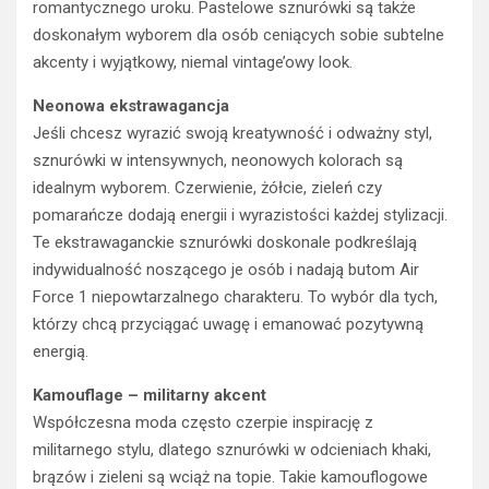
romantycznego uroku. Pastelowe sznurówki są także
doskonałym wyborem dla osób ceniących sobie subtelne
akcenty i wyjątkowy, niemal vintage’owy look.
Neonowa ekstrawagancja
Jeśli chcesz wyrazić swoją kreatywność i odważny styl,
sznurówki w intensywnych, neonowych kolorach są
idealnym wyborem. Czerwienie, żółcie, zieleń czy
pomarańcze dodają energii i wyrazistości każdej stylizacji.
Te ekstrawaganckie sznurówki doskonale podkreślają
indywidualność noszącego je osób i nadają butom Air
Force 1 niepowtarzalnego charakteru. To wybór dla tych,
którzy chcą przyciągać uwagę i emanować pozytywną
energią.
Kamouflage – militarny akcent
Współczesna moda często czerpie inspirację z
militarnego stylu, dlatego sznurówki w odcieniach khaki,
brązów i zieleni są wciąż na topie. Takie kamouflogowe