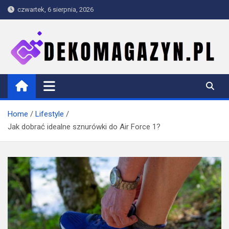
Skip
czwartek, 6 sierpnia, 2026
to
content
dekomagazyn.pl
Blog
Home
Lifestyle
Jak dobrać idealne sznurówki do Air Force 1?