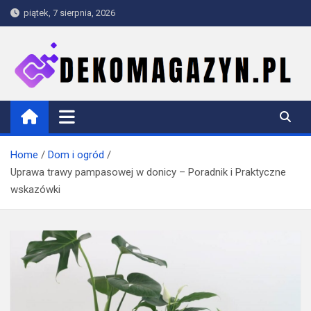
Skip
piątek, 7 sierpnia, 2026
to
content
dekomagazyn.pl
Blog
Home
Dom i ogród
Uprawa trawy pampasowej w donicy – Poradnik i Praktyczne
wskazówki