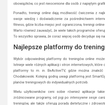
obowiązków, co jest nieocenione dla osób z napiętym grafi
Ponadto, treningi online dają możliwość ćwiczenia z najl
swoje wiedzę i doświadczenie za pośrednictwem intern
fitness, gdzie liczba miejsc jest ograniczona, treningi onli
Warto również zauważyć, że wiele takich programów oferuje 
To wszystko sprawia, że coraz więcej osób decyduje się na
Najlepsze platformy do trenin
Wybór odpowiedniej platformy do treningów online może 
Istnieje wiele różnych aplikacji i stron internetowych, któ
platformy to m. in. BeActiveTV, gdzie można znaleź
Chodakowski. Kolejną godną uwagi platformą jest SmartG
planów treningowych do indywidualnych potrzeb.
Wielu użytkowników ceni sobie również aplikacje takie
zróżnicowane programy, od jogi po
intensywne sesje card
treningów, ale także oferują porady dietetyczne i zdrow