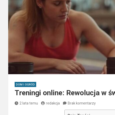
DOM I OGRÓD
Treningi online: Rewolucja w św
2 lata temu
redakcja
Brak komentarzy