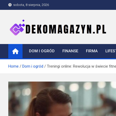
Skip
sobota, 8 sierpnia, 2026
to
content
dekomagazyn.pl
Blog
DOM I OGRÓD
FINANSE
FIRMA
LIFES
Home
Dom i ogród
Treningi online: Rewolucja w świecie fitn