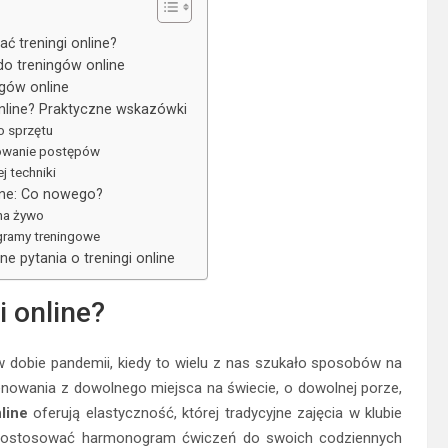
ć treningi online?
do treningów online
gów online
nline? Praktyczne wskazówki
 sprzętu
rowanie postępów
j techniki
ine: Co nowego?
 na żywo
gramy treningowe
e pytania o treningi online
i online?
e w dobie pandemii, kiedy to wielu z nas szukało sposobów na
nowania z dowolnego miejsca na świecie, o dowolnej porze,
line
oferują elastyczność, której tradycyjne zajęcia w klubie
 dostosować harmonogram ćwiczeń do swoich codziennych