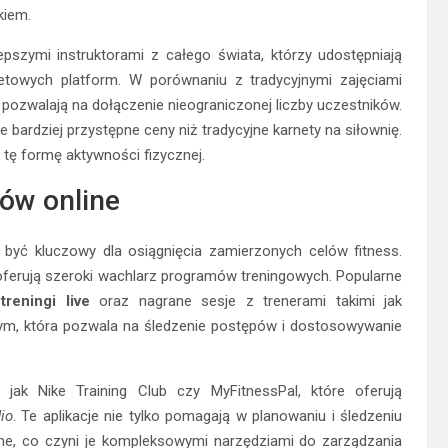
kiem.
epszymi instruktorami z całego świata, którzy udostępniają
etowych platform. W porównaniu z tradycyjnymi zajęciami
ne pozwalają na dołączenie nieograniczonej liczby uczestników.
bardziej przystępne ceny niż tradycyjne karnety na siłownię.
 tę formę aktywności fizycznej.
gów online
być kluczowy dla osiągnięcia zamierzonych celów fitness.
re oferują szeroki wachlarz programów treningowych. Popularne
ć
treningi live
oraz nagrane sesje z trenerami takimi jak
ym, która pozwala na śledzenie postępów i dostosowywanie
 jak Nike Training Club czy MyFitnessPal, które oferują
io
. Te aplikacje nie tylko pomagają w planowaniu i śledzeniu
otne, co czyni je kompleksowymi narzędziami do zarządzania