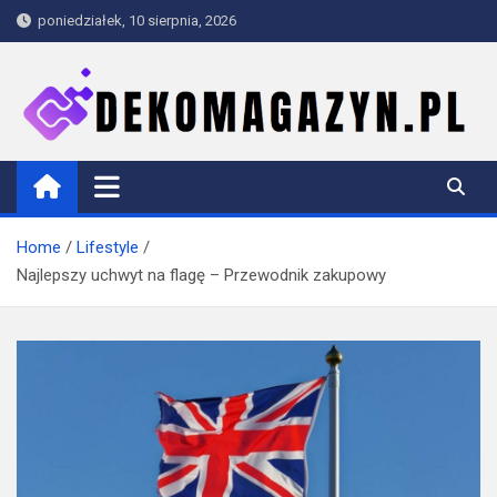
Skip
poniedziałek, 10 sierpnia, 2026
to
content
dekomagazyn.pl
Blog
Home
Lifestyle
Najlepszy uchwyt na flagę – Przewodnik zakupowy