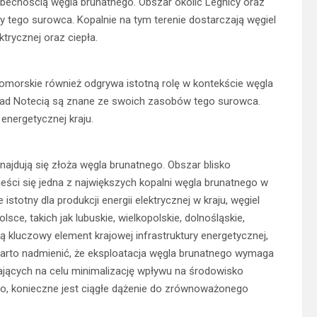
ecnością węgla brunatnego. Obszar okolic Legnicy oraz
 tego surowca. Kopalnie na tym terenie dostarczają węgiel
ktrycznej oraz ciepła.
morskie również odgrywa istotną rolę w kontekście węgla
nad Notecią są znane ze swoich zasobów tego surowca.
energetycznej kraju.
ajdują się złoża węgla brunatnego. Obszar blisko
eści się jedna z największych kopalni węgla brunatnego w
stotny dla produkcji energii elektrycznej w kraju, węgiel
ce, takich jak lubuskie, wielkopolskie, dolnośląskie,
 kluczowy element krajowej infrastruktury energetycznej,
j. Warto nadmienić, że eksploatacja węgla brunatnego wymaga
jących na celu minimalizację wpływu na środowisko
go, konieczne jest ciągłe dążenie do zrównoważonego