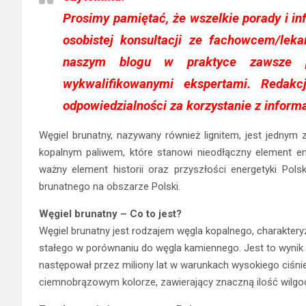
Prosimy pamiętać, że wszelkie porady i in
osobistej konsultacji ze fachowcem/lek
naszym blogu w praktyce zawsze p
wykwalifikowanymi ekspertami. Redak
odpowiedzialności za korzystanie z informa
Węgiel brunatny, nazywany również lignitem, jest jednym 
kopalnym paliwem, które stanowi nieodłączny element en
ważny element historii oraz przyszłości energetyki Pols
brunatnego na obszarze Polski.
Węgiel brunatny – Co to jest?
Węgiel brunatny jest rodzajem węgla kopalnego, charaktery
stałego w porównaniu do węgla kamiennego. Jest to wynik p
następował przez miliony lat w warunkach wysokiego ciśnie
ciemnobrązowym kolorze, zawierający znaczną ilość wilgoc