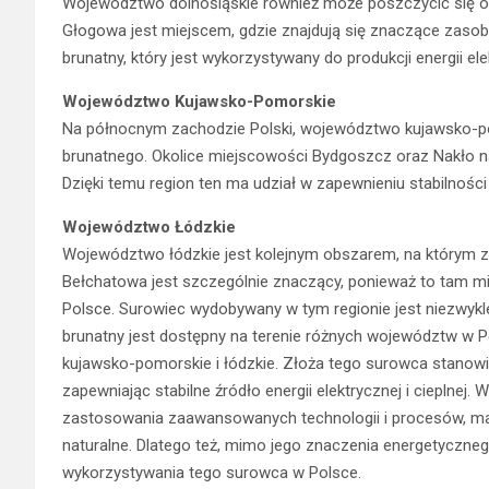
Województwo dolnośląskie również może poszczycić się ob
Głogowa jest miejscem, gdzie znajdują się znaczące zasoby
brunatny, który jest wykorzystywany do produkcji energii ele
Województwo Kujawsko-Pomorskie
Na północnym zachodzie Polski, województwo kujawsko-po
brunatnego. Okolice miejscowości Bydgoszcz oraz Nakło 
Dzięki temu region ten ma udział w zapewnieniu stabilności 
Województwo Łódzkie
Województwo łódzkie jest kolejnym obszarem, na którym zn
Bełchatowa jest szczególnie znaczący, ponieważ to tam mi
Polsce. Surowiec wydobywany w tym regionie jest niezwykle i
brunatny jest dostępny na terenie różnych województw w Pols
kujawsko-pomorskie i łódzkie. Złoża tego surowca stanowią
zapewniając stabilne źródło energii elektrycznej i cieplne
zastosowania zaawansowanych technologii i procesów, ma
naturalne. Dlatego też, mimo jego znaczenia energetyczne
wykorzystywania tego surowca w Polsce.