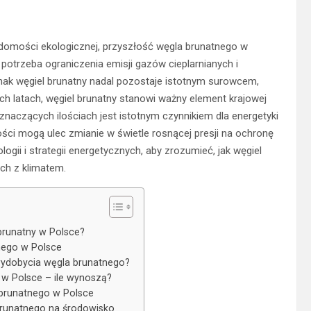
adomości ekologicznej, przyszłość węgla brunatnego w
 potrzeba ograniczenia emisji gazów cieplarnianych i
nak węgiel brunatny nadal pozostaje istotnym surowcem,
ych latach, węgiel brunatny stanowi ważny element krajowej
naczących ilościach jest istotnym czynnikiem dla energetyki
łości mogą ulec zmianie w świetle rosnącej presji na ochronę
ii i strategii energetycznych, aby zrozumieć, jak węgiel
ch z klimatem.
 brunatny w Polsce?
nego w Polsce
wydobycia węgla brunatnego?
w Polsce – ile wynoszą?
 brunatnego w Polsce
runatnego na środowisko