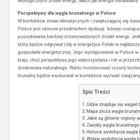
ekologicznych źródeł energii, takich jak energia odnawialna.
Perspektywy dla węgla brunatnego w Polsce
W kontekście zmian klimatycznych i zwiększającej się świ
Polsce jest obecnie przedmiotem dyskusji. Istnieje rosnąca
poszukiwania bardziej zrównoważonych źródeł energii. Jed
który będzie odgrywał rolę w energetyce Polski w najbliższ
gospodarki energetycznej. Jego występowanie w Polsce w z
kraju, choć perspektywy jego wykorzystania i roli w przysz
środowiska naturalnego. Warto monitorować rozwój technolog
brunatny będzie ewoluował w kontekście wyzwań związany
Spis Treści
Gdzie znajduje się węgiel
Mapa złoża węgla brunat
Jakie są główne regiony 
Zasoby węgla brunatnego 
Historia wydobycia węgla
Wpływ wydobycia węgla b