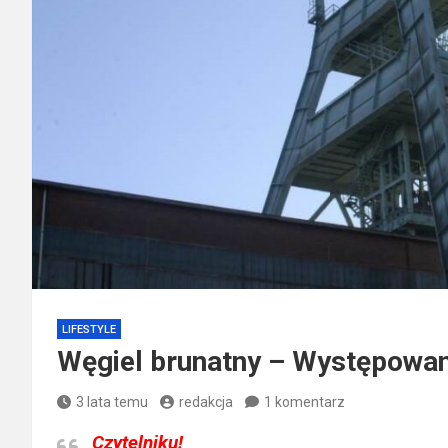
LIFESTYLE
Węgiel brunatny – Występowan
3 lata temu
redakcja
1 komentarz
Czytelniku!