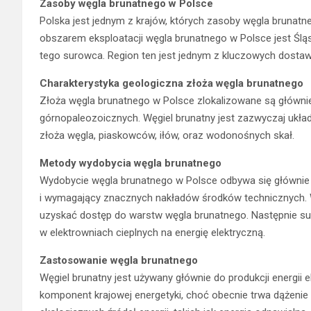
Zasoby węgla brunatnego w Polsce
Polska jest jednym z krajów, których zasoby węgla brunat
obszarem eksploatacji węgla brunatnego w Polsce jest Śląsk
tego surowca. Region ten jest jednym z kluczowych dosta
Charakterystyka geologiczna złoża węgla brunatnego
Złoża węgla brunatnego w Polsce zlokalizowane są główni
górnopaleozoicznych. Węgiel brunatny jest zazwyczaj ukła
złoża węgla, piaskowców, iłów, oraz wodonośnych skał.
Metody wydobycia węgla brunatnego
Wydobycie węgla brunatnego w Polsce odbywa się głównie
i wymagający znacznych nakładów środków technicznych. W
uzyskać dostęp do warstw węgla brunatnego. Następnie su
w elektrowniach cieplnych na energię elektryczną.
Zastosowanie węgla brunatnego
Węgiel brunatny jest używany głównie do produkcji energii 
komponent krajowej energetyki, choć obecnie trwa dążenie 