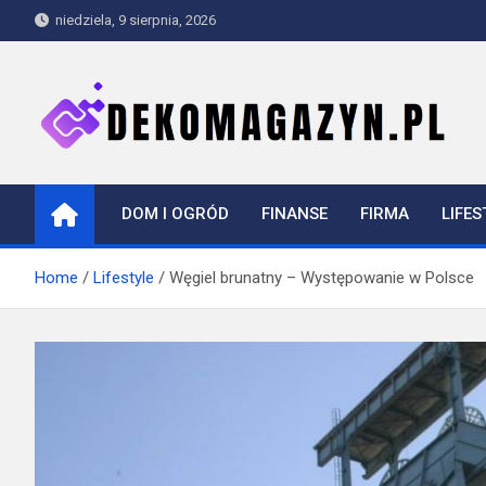
Skip
niedziela, 9 sierpnia, 2026
to
content
dekomagazyn.pl
Blog
DOM I OGRÓD
FINANSE
FIRMA
LIFES
Home
Lifestyle
Węgiel brunatny – Występowanie w Polsce