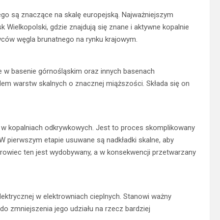
nego są znaczące na skalę europejską. Najważniejszym
 Wielkopolski, gdzie znajdują się znane i aktywne kopalnie
wców węgla brunatnego na rynku krajowym.
e w basenie górnośląskim oraz innych basenach
dem warstw skalnych o znacznej miąższości. Składa się on
 w kopalniach odkrywkowych. Jest to proces skomplikowany
 pierwszym etapie usuwane są nadkładki skalne, aby
rowiec ten jest wydobywany, a w konsekwencji przetwarzany
elektrycznej w elektrowniach cieplnych. Stanowi ważny
do zmniejszenia jego udziału na rzecz bardziej