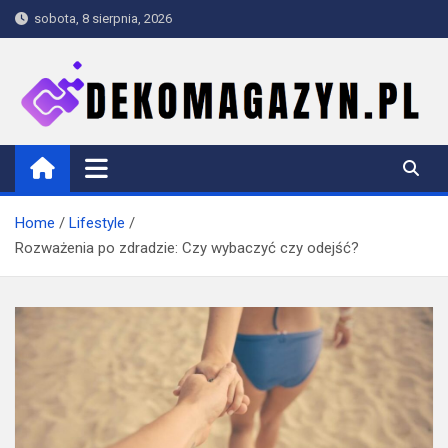
Skip
sobota, 8 sierpnia, 2026
to
content
dekomagazyn.pl
Blog
Home
Lifestyle
Rozważenia po zdradzie: Czy wybaczyć czy odejść?