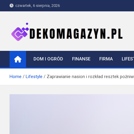
Skip
czwartek, 6 sierpnia, 2026
to
content
dekomagazyn.pl
Blog
DOM I OGRÓD
FINANSE
FIRMA
LIFES
Home
Lifestyle
Zaprawianie nasion i rozkład resztek pożn