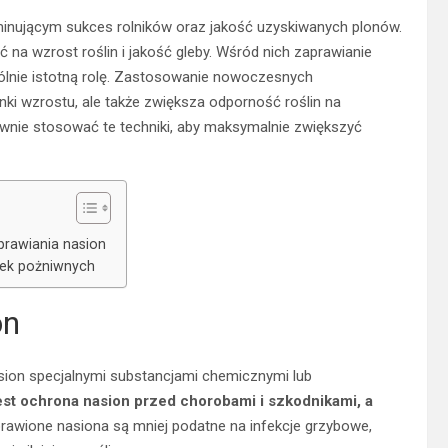
inującym sukces rolników oraz jakość uzyskiwanych plonów.
ć na wzrost roślin i jakość gleby. Wśród nich zaprawianie
ólnie istotną rolę. Zastosowanie nowoczesnych
ki wzrostu, ale także zwiększa odporność roślin na
wnie stosować te techniki, aby maksymalnie zwiększyć
prawiania nasion
tek pożniwnych
on
sion specjalnymi substancjami chemicznymi lub
st ochrona nasion przed chorobami i szkodnikami, a
rawione nasiona są mniej podatne na infekcje grzybowe,