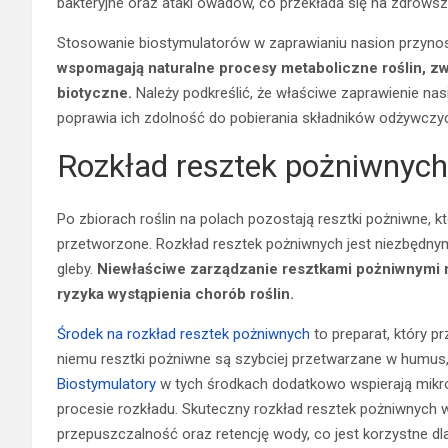
bakteryjne oraz ataki owadów, co przekłada się na zdrowsze i
Stosowanie biostymulatorów w zaprawianiu nasion przynosi
wspomagają naturalne procesy metaboliczne roślin, zw
biotyczne.
Należy podkreślić, że właściwe zaprawienie nas
poprawia ich zdolność do pobierania składników odżywczy
Rozkład resztek pożniwnych
Po zbiorach roślin na polach pozostają resztki pożniwne, 
przetworzone. Rozkład resztek pożniwnych jest niezbędnym
gleby.
Niewłaściwe zarządzanie resztkami pożniwnymi 
ryzyka wystąpienia chorób roślin.
Środek na rozkład resztek pożniwnych
to preparat, który p
niemu resztki pożniwne są szybciej przetwarzane w humus,
Biostymulatory
w tych środkach dodatkowo wspierają mikro
procesie rozkładu. Skuteczny rozkład resztek pożniwnych w
przepuszczalność oraz retencję wody, co jest korzystne dla