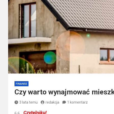
FINANSE
Czy warto wynajmować mieszk
3 lata temu
redakcja
1 komentarz
Czytelniku!