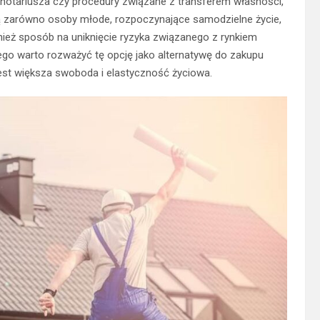
, notariusza czy procedury związane z transferem własności,
ją zarówno osoby młode, rozpoczynające samodzielne życie,
ównież sposób na uniknięcie ryzyka związanego z rynkiem
go warto rozważyć tę opcję jako alternatywę do zakupu
est większa swoboda i elastyczność życiowa.