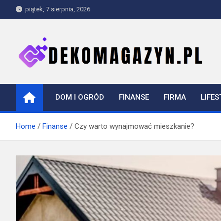
Skip
piątek, 7 sierpnia, 2026
to
content
dekomagazyn.pl
Blog
DOM I OGRÓD
FINANSE
FIRMA
LIFES
Home
Finanse
Czy warto wynajmować mieszkanie?