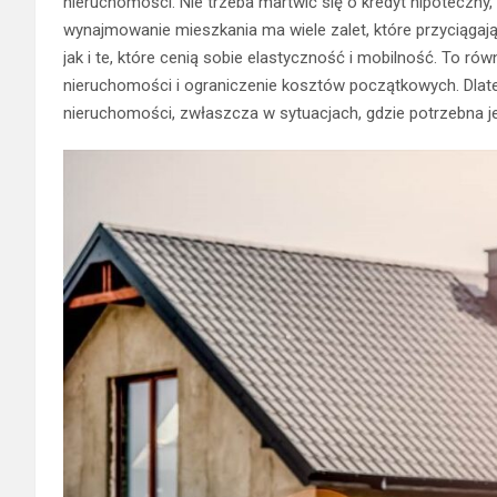
nieruchomości. Nie trzeba martwić się o kredyt hipoteczny
wynajmowanie mieszkania ma wiele zalet, które przyciąga
jak i te, które cenią sobie elastyczność i mobilność. To r
nieruchomości i ograniczenie kosztów początkowych. Dlate
nieruchomości, zwłaszcza w sytuacjach, gdzie potrzebna j