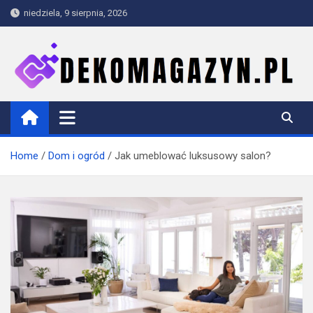
Skip
niedziela, 9 sierpnia, 2026
to
content
dekomagazyn.pl
Blog
Home
Dom i ogród
Jak umeblować luksusowy salon?