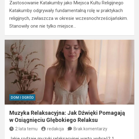
Zastosowanie Katakumby jako Miejsca Kultu Religijnego
Katakumby odgrywały fundamentalną rolę w praktykach
religijnych, zwłaszcza w okresie wczesnochrześcijańskim.
Stanowiły one nie tylko miejsce…
DOM I OGRÓD
Muzyka Relaksacyjna: Jak Dźwięki Pomagają
w Osiągnięciu Głębokiego Relaksu
2 lata temu
redakcja
Brak komentarzy
Jakie rodzaje muzyki relaksacyjnej warto wybrać? 1.