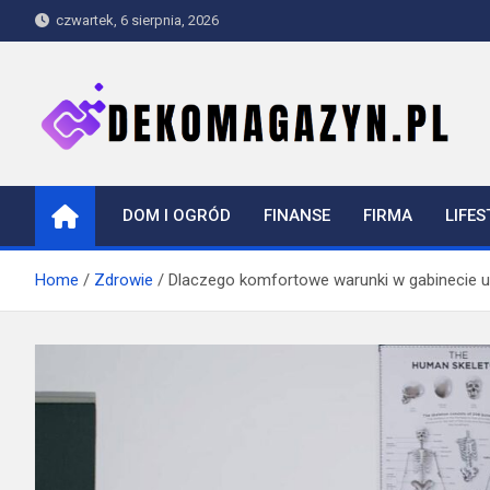
Skip
czwartek, 6 sierpnia, 2026
to
content
dekomagazyn.pl
Blog
DOM I OGRÓD
FINANSE
FIRMA
LIFES
Home
Zdrowie
Dlaczego komfortowe warunki w gabinecie ur