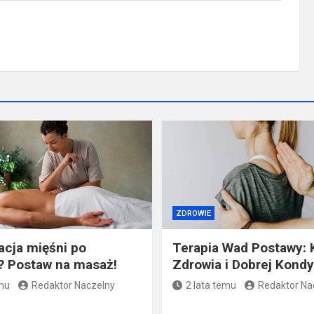
ZDROWIE
cja mięśni po
Terapia Wad Postawy: 
? Postaw na masaż!
Zdrowia i Dobrej Kondy
emu
Redaktor Naczelny
2 lata temu
Redaktor Na