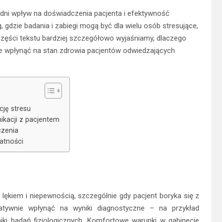
dni wpływ na doświadczenia pacjenta i efektywność
og, gdzie badania i zabiegi mogą być dla wielu osób stresujące,
zęści tekstu bardziej szczegółowo wyjaśniamy, dlaczego
 wpłynąć na stan zdrowia pacjentów odwiedzających
ję stresu
kacji z pacjentem
czenia
atności
z lękiem i niepewnością, szczególnie gdy pacjent boryka się z
tywnie wpłynąć na wyniki diagnostyczne – na przykład
iki badań fizjologicznych. Komfortowe warunki w gabinecie