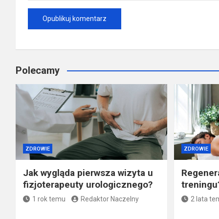
Polecamy
ZDROWIE
ZDROWIE
Jak wygląda pierwsza wizyta u
Regenera
fizjoterapeuty urologicznego?
treningu
1 rok temu
Redaktor Naczelny
2 lata t