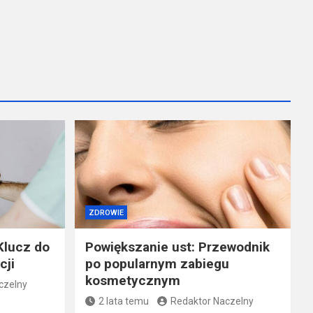
ZDROWIE
Klucz do
Powiększanie ust: Przewodnik
cji
po popularnym zabiegu
kosmetycznym
czelny
2 lata temu
Redaktor Naczelny