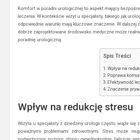
Komfort w poradni urologicznej to aspekt mający bezpośre
leczenia. W kontekście wizyt u specjalisty, takiego jak urol
odpowiednie warunki mają kluczowe znaczenie. W dalszej c
dobrze zaprojektowane środowisko medyczne może realnie
poradnię urologiczną.
Spis Treści
Wpływ na redukc
Poprawa komuni
Efektywność le
Znaczenie pryw
Wpływ na redukcję stresu
Wizyta u specjalisty z dziedziny urologii często wiąże się 
poważnymi problemami zdrowotnymi. Stres może nega
podwyższony poziom stresu niejednokrotnie fałszuje wyn