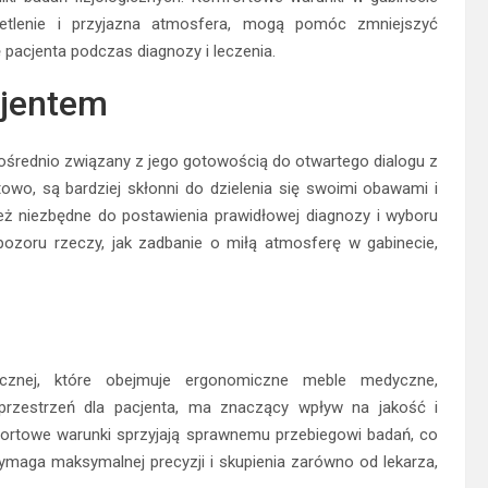
wietlenie i przyjazna atmosfera, mogą pomóc zmniejszyć
 pacjenta podczas diagnozy i leczenia.
cjentem
pośrednio związany z jego gotowością do otwartego dialogu z
towo, są bardziej skłonni do dzielenia się swoimi obawami i
ież niezbędne do postawienia prawidłowej diagnozy i wyboru
pozoru rzeczy, jak zadbanie o miłą atmosferę w gabinecie,
icznej, które obejmuje ergonomiczne meble medyczne,
przestrzeń dla pacjenta, ma znaczący wpływ na jakość i
rtowe warunki sprzyjają sprawnemu przebiegowi badań, co
 wymaga maksymalnej precyzji i skupienia zarówno od lekarza,