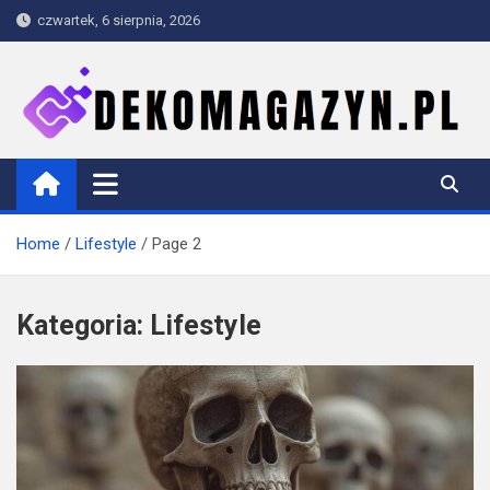
Skip
czwartek, 6 sierpnia, 2026
to
content
dekomagazyn.pl
Blog
Home
Lifestyle
Page 2
Kategoria:
Lifestyle